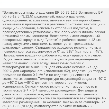
"Вентиляторы низкого давления ВР-80-75-12,5 Вентилятор ВР
80-75-12.5 (№12.5) радиальный, низкого давления,
одностороннего всасывания, является вентилятором общего
назначения и применяется в различных системах вентиляции и
кондиционирования, в системах отопления воздухом, в
производственных установках и технологических линиях легкой
и тяжелой промышленности. Вентилятор имеет спиральный
поворотный корпус в виде "улитки" и рабочее колесо с 12-ью
назад загнутыми лопатками, комплектуется трехфазным
электродвигателем. Стандартное заводское исполнение угла
поворота корпуса варьируется от 0° до 315° (кратность = 45°).
Направление вращения рабочего колеса - правое или левое.
Радиальные вентиляторы используются для перемещения
невоспламеняющихся воздушно-газовых смесей с
температурой не выше 80°С для обычного исполнения (до
200°С для жаропрочного исполнения Ж2), содержащих твердые
примеси не более 0,1 г/м? и не содержащих липких и
волокнистых веществ.Температура окружающей среды от -40°С
до +40°С (до +45°С для вентиляторов в тропическом
исполнении). Климатическое исполнение - умеренное или
тропическое 2-й и 3-й категории размещения. Для защиты
двигателя от прямого воздействия солнечного излучения и
осадков для умеренного климата применяются вентиляторы 1-й
категории размещения. По желанию заказчика вентиляторы ВР
80-75-12,5 (№12,5) комплектуются гибкими вставками и