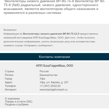
"Вентиляторы низкого давления ВР-80-75-8 Вентилятор ВР 80-
75-8 (№8) радиальный, низкого давления, одностороннего
всасывания, является вентилятором общего назначения и
применяется в различных системах
Внимание!
Информация по
Вентиляторы низкого давления ВР-80-75-12,5
предоставлена
компанией-поставщиком НПП БашГидроМаш, ООО. Для того, чтобы получить
дополнительную информацию, узнать актуальную цену или условия постаки,
нажмите ссылку «
Отправить сообщение
».
Контакты компании
НПП БашГидроМаш, ООО
Страна
Россия
Регион
Башкортостан
Город
Уфа
Адрес
Уфа, ул. Кирова, д. 107
Телефон
+7 (347) 2532132
Интернет
www.bashgidromash.ru
О компании
Товары и услуги (281)
Разделы и рубрики