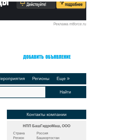
Реклама mtforce.ru
Вход
Регистрация
»
ероприятия
Регионы
Еще
йтинги
Реклама на сайте
део-презентации
Публикации
Контакты компании
НПП БашГидроМаш, ООО
Страна
Россия
Регион
Башкортостан