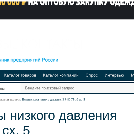
Каталог товаров
Каталог компаний
Спрос
Интервью
М
Ре
иям
Ви
ционная техника
Вентиляторы низкого давления ВР-80-75-10 сх. 5
ы низкого давления
сх. 5