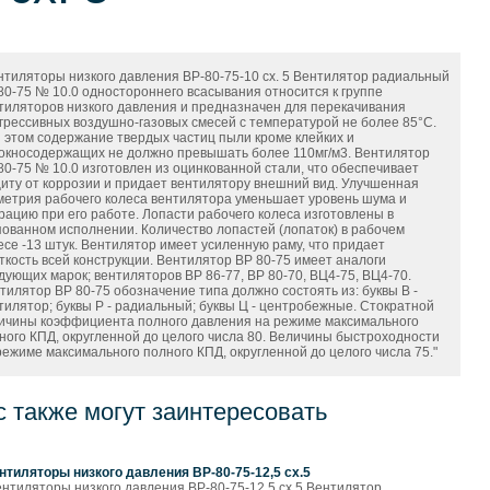
нтиляторы низкого давления ВР-80-75-10 сх. 5 Вентилятор радиальный
80-75 № 10.0 одностороннего всасывания относится к группе
тиляторов низкого давления и предназначен для перекачивания
грессивных воздушно-газовых смесей с температурой не более 85°С.
 этом содержание твердых частиц пыли кроме клейких и
окносодержащих не должно превышать более 110мг/м3. Вентилятор
80-75 № 10.0 изготовлен из оцинкованной стали, что обеспечивает
иту от коррозии и придает вентилятору внешний вид. Улучшенная
метрия рабочего колеса вентилятора уменьшает уровень шума и
рацию при его работе. Лопасти рабочего колеса изготовлены в
ованном исполнении. Количество лопастей (лопаток) в рабочем
есе -13 штук. Вентилятор имеет усиленную раму, что придает
ткость всей конструкции. Вентилятор ВР 80-75 имеет аналоги
дующих марок; вентиляторов ВР 86-77, ВР 80-70, ВЦ4-75, ВЦ4-70.
тилятор ВР 80-75 обозначение типа должно состоять из: буквы В -
тилятор; буквы Р - радиальный; буквы Ц - центробежные. Стократной
ичины коэффициента полного давления на режиме максимального
ного КПД, округленной до целого числа 80. Величины быстроходности
режиме максимального полного КПД, округленной до целого числа 75."
с также могут заинтересовать
нтиляторы низкого давления ВР-80-75-12,5 сх.5
ентиляторы низкого давления ВР-80-75-12,5 сх.5 Вентилятор