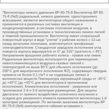
"Вентиляторы низкого давления ВР-80-75-8 Вентилятор ВР 80-
75-8 (№8) радиальный, низкого давления, одностороннего
всасывания, является вентилятором общего назначения и
применяется в различных системах вентиляции и
кондиционирования, в системах отопления воздухом, в
производственных установках и технологических линиях легкой
и тяжелой промышленности. Вентилятор имеет спиральный
поворотный корпус в виде "улитки" и рабочее колесо с 12-ью
назад загнутыми лопатками, комплектуется трехфазным
электродвигателем. Стандартное заводское исполнение угла
поворота корпуса варьируется от 0° до 315° (кратность = 45°).
Направление вращения рабочего колеса - правое или левое.
Радиальные вентиляторы используются для перемещения
невоспламеняющихся воздушно-газовых смесей с
температурой не выше 80°С для обычного исполнения (до
200°С для жаропрочного исполнения Ж2), содержащих твердые
примеси не более 0,1 г/м? и не содержащих липких и
волокнистых веществ.Температура окружающей среды от -40°С
до +40°С (до +45°С для вентиляторов в тропическом
исполнении). Климатическое исполнение - умеренное или
тропическое 2-й и 3-й категории размещения. Для защиты
двигателя от прямого воздействия солнечного излучения и
осадков для умеренного климата применяются вентиляторы 1-й
категории размещения. По желанию заказчика вентиляторы ВР
80-75-8 (№8) комплектуются гибкими вставками и