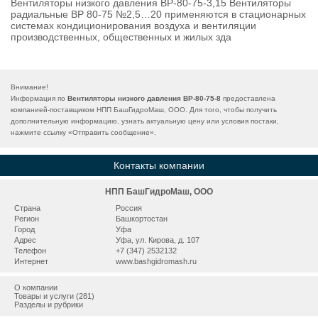
Вентиляторы низкого давления ВР-80-75-3,15 Вентиляторы
радиальные ВР 80-75 №2,5…20 применяются в стационарных
системах кондиционирования воздуха и вентиляции
производственных, общественных и жилых зда
Внимание!
Информация по
Вентиляторы низкого давления ВР-80-75-8
предоставлена
компанией-поставщиком НПП БашГидроМаш, ООО. Для того, чтобы получить
дополнительную информацию, узнать актуальную цену или условия постаки,
нажмите ссылку «
Отправить сообщение
».
Контакты компании
НПП БашГидроМаш, ООО
Страна
Россия
Регион
Башкортостан
Город
Уфа
Адрес
Уфа, ул. Кирова, д. 107
Телефон
+7 (347) 2532132
Интернет
www.bashgidromash.ru
О компании
Товары и услуги (281)
Разделы и рубрики