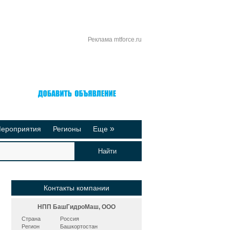
Реклама mtforce.ru
Вход
Регистрация
»
ероприятия
Регионы
Еще
йтинги
Реклама на сайте
део-презентации
Публикации
Контакты компании
НПП БашГидроМаш, ООО
Страна
Россия
Регион
Башкортостан