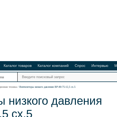
Каталог товаров
Каталог компаний
Спрос
Интервью
М
Ре
иям
Ви
ционная техника
Вентиляторы низкого давления ВР-80-75-12,5 сх.5
ы низкого давления
5 сх.5