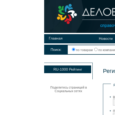
Главная
Новости
Поиск:
по товарам
по компан
RU-1000 Рейтинг
Реги
Поделитесь страницей в
Социальных сетях
*
В
*
П