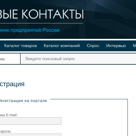
Каталог товаров
Каталог компаний
Спрос
Интервью
М
Ре
иям
Ви
страция
Регистрация на портале
аш E-mail:
ароль: