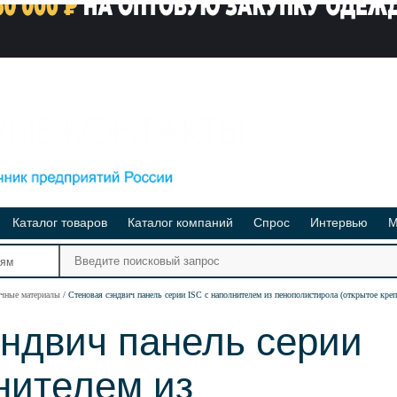
Каталог товаров
Каталог компаний
Спрос
Интервью
М
Ре
иям
Ви
очные материалы
Стеновая сэндвич панель серии ISС с наполнителем из пенополистирола (открытое креп
ндвич панель серии
нителем из