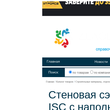
Главная
Новости
Поиск:
по товарам
по компан
Главная
Каталог товаров
Строительные материалы, отдел
Стеновая сэ
ISС с напол