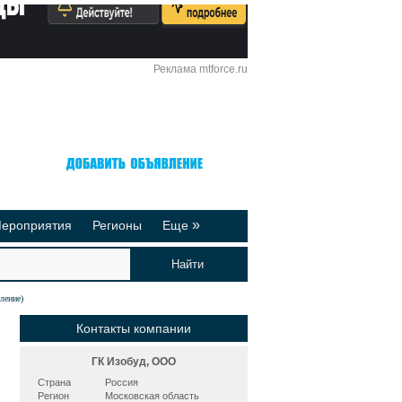
Реклама mtforce.ru
Вход
Регистрация
»
ероприятия
Регионы
Еще
йтинги
Реклама на сайте
део-презентации
Публикации
ление)
Контакты компании
ГК Изобуд, ООО
Страна
Россия
Регион
Московская область