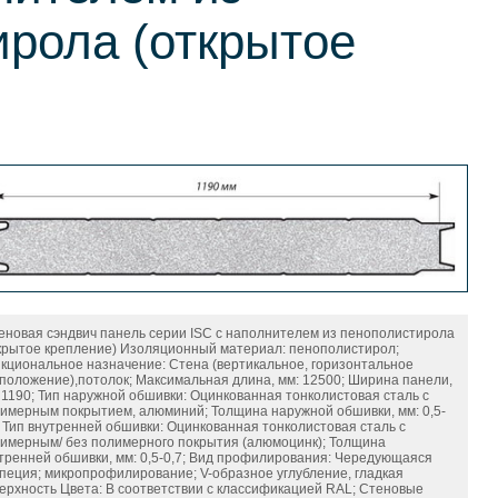
ирола (открытое
еновая сэндвич панель серии ISC с наполнителем из пенополистирола
крытое крепление) Изоляционный материал: пенополистирол;
кциональное назначение: Стена (вертикальное, горизонтальное
положение),потолок; Максимальная длина, мм: 12500; Ширина панели,
 1190; Тип наружной обшивки: Оцинкованная тонколистовая сталь с
имерным покрытием, алюминий; Толщина наружной обшивки, мм: 0,5-
; Тип внутренней обшивки: Оцинкованная тонколистовая сталь с
имерным/ без полимерного покрытия (алюмоцинк); Толщина
тренней обшивки, мм: 0,5-0,7; Вид профилирования: Чередующаяся
пеция; микропрофилирование; V-образное углубление, гладкая
ерхность Цвета: В соответствии с классификацией RAL; Стеновые