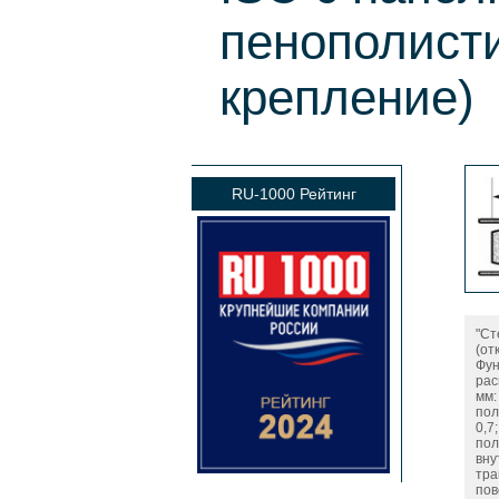
пенополист
крепление)
RU-1000 Рейтинг
"Ст
(от
Фун
рас
мм:
пол
0,7
пол
вну
тра
пов