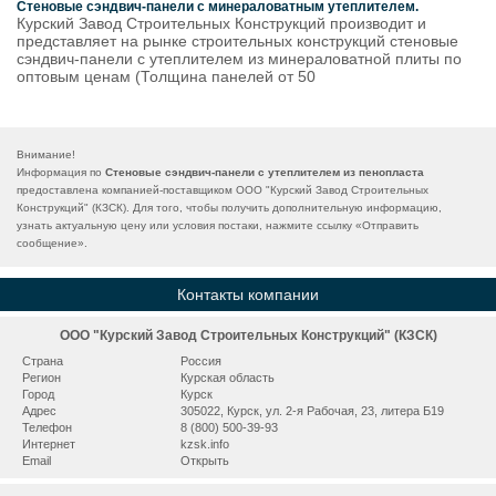
Стеновые сэндвич-панели с минераловатным утеплителем.
Курский Завод Строительных Конструкций производит и
представляет на рынке строительных конструкций стеновые
сэндвич-панели с утеплителем из минераловатной плиты по
оптовым ценам (Толщина панелей от 50
Внимание!
Информация по
Стеновые сэндвич-панели с утеплителем из пенопласта
предоставлена компанией-поставщиком ООО "Курский Завод Строительных
Конструкций" (КЗСК). Для того, чтобы получить дополнительную информацию,
узнать актуальную цену или условия постаки, нажмите ссылку «
Отправить
сообщение
».
Контакты компании
ООО "Курский Завод Строительных Конструкций" (КЗСК)
Страна
Россия
Регион
Курская область
Город
Курск
Адрес
305022, Курск, ул. 2-я Рабочая, 23, литера Б19
Телефон
8 (800) 500-39-93
Интернет
kzsk.info
Email
Открыть