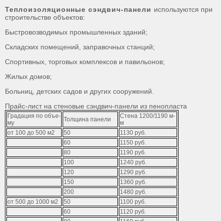
Теплоизоляционные сэндвич-панели
используются при
строительстве объектов:
Быстровозводимых промышленных зданий;
Складских помещений, заправочных станций;
Спортивных, торговых комплексов и павильонов;
Жилых домов;
Больниц, детских садов и других сооружений.
Прайс-лист на стеновые сэндвич-панели из пенопласта
Г­­­р­­­а­­­д­­­а­­­ц­­­и­­­я­­­ ­­­п­­­о­­­ ­­­о­­­б­­­ъ­­­е­­­
С­т­е­н­а­ ­1­2­0­0­/­1­1­9­0­ ­м­
Т­­­о­­­л­­­щ­­­и­­­н­­­а­­­ ­­­п­­­а­­­н­­­е­­­л­­­и­­­
м­­­у­­­
м­
о­т­ ­1­0­0­ ­д­о­ ­5­0­0­ ­м­2­
50
1­130­ ­р­у­б­.­
60
1­15­0­ ­р­у­б­.­
80
1­190­ ­р­у­б­.­
100
1­2­4­0­ ­р­у­б­.­
120
1­2­9­0­ ­р­у­б­.­
150
1­3­6­0­ ­р­у­б­.­
200
148­0­ ­р­у­б­.­
о­т­ ­5­0­0­ ­д­о­ ­1­0­0­0­ ­м­2­
50
1100­ ­р­у­б­.­
60
1­12­0­ ­р­у­б­.­