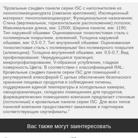
"Кровльные сэндвич панели серии ISС с наполнителем из
пенополиизоцианурата (сквозное крепление); Изоляционный
материал: пенополиизоцианурат; Функциональное назначение:
Стена (вертикальное, горизонтальное расположение),потолок;
Максимальная длина, мм: 12500; Ширина панели, мм: 1190;
Тип наружной обшивки: Оцинкованная тонколистовая сталь с
полимерным покрытием, алюминий; Толщина наружной
обшивки, мм: 0,5-0,7; Тип внутренней обшивки: Оцинкованная
тонколистовая сталь с полимерным/ без полимерного покрытия
(алюмоцинк); Толщина внутренней обшивки, мм: 0,5-0,7; Вид
профилирования: Чередующаяся трапеция;
микропрофилирование; V-образное углубление, гладкая
поверхность Цвета: В соответствии с классификацией RAL;
Кровельные сэндвич панели серии ISC для помещений с
регулируемой атмосферой С целью обеспечения безопасного
хранения пищевых продуктов и соблюдения гигиены,
поддержания единой температуры в холодильных камерах,
овощехранилищах, складских помещениях для продуктов,
фармацевтических помещениях компания предлагает стеновые
(потолочные) и кровельные панели серии ISС. Для всех типов
панелей компания предоставляет заказчикам и партнерам
соответствующие сертификаты."
Вас также могут заинтересовать