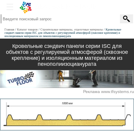
Главная
Каталог товаров
Строительные материалы, отделочные материалы
Кровельные
сэндвич панели серии ISС для объектов с регулируемой атмосферой (сквозное крепление) и
изоляционным материалом из пенополиизоцианурата
Кровельные сэндвич панели серии ISС для
объектов с регулируемой атмосферой (сквозное
крепление) и изоляционным материалом из
пенополиизоцианурата
Реклама www.tfsystems.ru