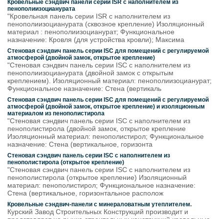
Кровельные сэндвич панели серии ISR с наполнителем из
пенополиизоцианурата
"Кровельная панель серии ISR с наполнителем из
пенополиизоцианурата (сквозное крепление) Изоляционный
материал : пенополиизоцианурат; Функциональное
назначение: Кровля (для устройства кровли); Максима
Стеновая сэндвич панель серии ISC для помещений с регулируемой
атмосферой (двойной замок, открытое крепление)
"Стеновая сэндвич панель серии ISC с наполнителем из
пенополиизоцианурата (двойной замок с открытым
креплением). Изоляционный материал: пенополиизоцианурат;
Функциональное назначение: Стена (вертикаль
Стеновая сэндвич панель серии ISC для помещений с регулируемой
атмосферой (двойной замок, открытое крепление) и изоляционным
материалом из пенополистирола
"Стеновая сэндвич панель серии ISС с наполнителем из
пенополистирола (двойной замок, открытое крепление
Изоляционный материал: пенополистирол; Функциональное
назначение: Стена (вертикальное, горизонта
Стеновая сэндвич панель серии ISС с наполнителем из
пенополистирола (открытое крепление)
"Стеновая сэндвич панель серии ISC с наполнителем из
пенополистирола (открытое крепление) Изоляционный
материал: пенополистирол; Функциональное назначение:
Стена (вертикальное, горизонтальное располож
Кровельные сэндвич-панели с минераловатным утеплителем.
Курский Завод Строительных Конструкций производит и