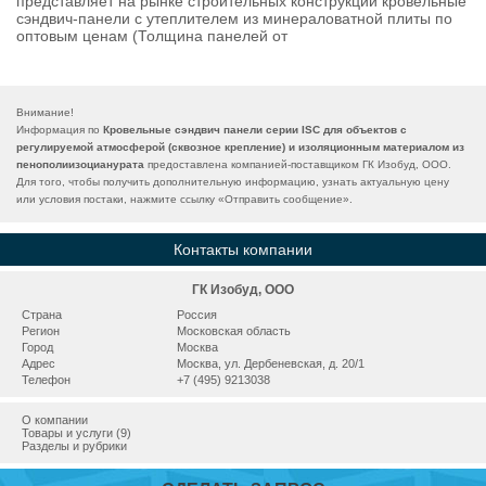
представляет на рынке строительных конструкций кровельные
сэндвич-панели с утеплителем из минераловатной плиты по
оптовым ценам (Толщина панелей от
Внимание!
Информация по
Кровельные сэндвич панели серии ISС для объектов с
регулируемой атмосферой (сквозное крепление) и изоляционным материалом из
пенополиизоцианурата
предоставлена компанией-поставщиком ГК Изобуд, ООО.
Для того, чтобы получить дополнительную информацию, узнать актуальную цену
или условия постаки, нажмите ссылку «
Отправить сообщение
».
Контакты компании
ГК Изобуд, ООО
Страна
Россия
Регион
Московская область
Город
Москва
Адрес
Москва, ул. Дербеневская, д. 20/1
Телефон
+7 (495) 9213038
О компании
Товары и услуги (9)
Разделы и рубрики