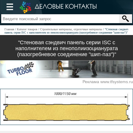
Главная
Каталог товаров
Строительные материалы, отделочные материалы
"Стеновая сэндвич
панель серии ISC с наполнителем из пенополиизоцианурата (пазогребневое соединение "шип-паз")"
"Стеновая сэндвич панель серии ISC с
наполнителем из пенополиизоцианурата
(пазогребневое соединение "шип-паз")"
Реклама www.tfsystems.ru