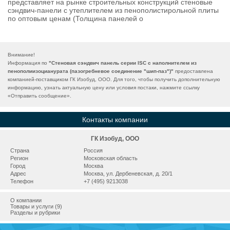
представляет на рынке строительных конструкций стеновые
сэндвич-панели с утеплителем из пенополистирольной плиты
по оптовым ценам (Толщина панелей о
Внимание!
Информация по
"Стеновая сэндвич панель серии ISC с наполнителем из
пенополиизоцианурата (пазогребневое соединение "шип-паз")"
предоставлена
компанией-поставщиком ГК Изобуд, ООО. Для того, чтобы получить дополнительную
информацию, узнать актуальную цену или условия постаки, нажмите ссылку
«
Отправить сообщение
».
Контакты компании
ГК Изобуд, ООО
Страна
Россия
Регион
Московская область
Город
Москва
Адрес
Москва, ул. Дербеневская, д. 20/1
Телефон
+7 (495) 9213038
О компании
Товары и услуги (9)
Разделы и рубрики