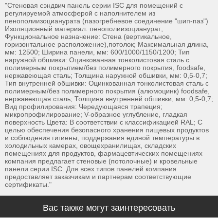
"Стеновая сэндвич панель серии ISС для помещений с
регулируемой атмосферой с наполнителем из
пенополиизоцианурата (пазогребневое соединение "шип-паз")
Изоляционный материал: пенополиизоцианурат;
Функциональное назначение: Стена (вертикальное,
горизонтальное расположение),потолок; Максимальная длина,
мм: 12500; Ширина панели, мм: 600/1000/1150/1200; Тип
наружной обшивки: Оцинкованная тонколистовая сталь с
полимерным покрытием/без полимерного покрытия, foodsafe,
нержавеющая сталь; Толщина наружной обшивки, мм: 0,5-0,7;
Тип внутренней обшивки: Оцинкованная тонколистовая сталь с
полимерным/без полимерного покрытия (алюмоцинк) foodsafe,
нержавеющая сталь; Толщина внутренней обшивки, мм: 0,5-0,7;
Вид профилирования: Чередующаяся трапеция;
микропрофилирование; V-образное углубление, гладкая
поверхность Цвета: В соответствии с классификацией RAL; С
целью обеспечения безопасного хранения пищевых продуктов
и соблюдения гигиены, поддержания единой температуры в
холодильных камерах, овощехранилищах, складских
помещениях для продуктов, фармацевтических помещениях
компания предлагает стеновые (потолочные) и кровельные
панели серии ISС. Для всех типов панелей компания
предоставляет заказчикам и партнерам соответствующие
сертификаты."
Вас также могут заинтересовать