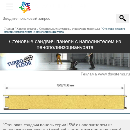
Главная
Каталог товаров
Строительные материалы, отделочные материалы
Стеновые сэндвич-
панели с наполнителем из пенополиизоцианурата
Стеновые сэндвич-панели с наполнителем из
пенополиизоцианурата
Реклама www.tfsystems.ru
"Стеновая сэндвич панель серии ISW с наполнителем из
пенополиизоцианурата (двойной замок, открытое крепление)