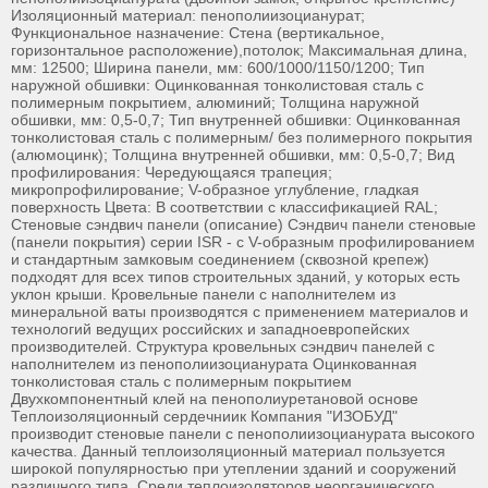
Изоляционный материал: пенополиизоцианурат;
Функциональное назначение: Стена (вертикальное,
горизонтальное расположение),потолок; Максимальная длина,
мм: 12500; Ширина панели, мм: 600/1000/1150/1200; Тип
наружной обшивки: Оцинкованная тонколистовая сталь с
полимерным покрытием, алюминий; Толщина наружной
обшивки, мм: 0,5-0,7; Тип внутренней обшивки: Оцинкованная
тонколистовая сталь с полимерным/ без полимерного покрытия
(алюмоцинк); Толщина внутренней обшивки, мм: 0,5-0,7; Вид
профилирования: Чередующаяся трапеция;
микропрофилирование; V-образное углубление, гладкая
поверхность Цвета: В соответствии с классификацией RAL;
Стеновые сэндвич панели (описание) Сэндвич панели стеновые
(панели покрытия) серии ISR - с V-образным профилированием
и стандартным замковым соединением (сквозной крепеж)
подходят для всех типов строительных зданий, у которых есть
уклон крыши. Кровельные панели с наполнителем из
минеральной ваты производятся с применением материалов и
технологий ведущих российских и западноевропейских
производителей. Структура кровельных сэндвич панелей с
наполнителем из пенополиизоцианурата Оцинкованная
тонколистовая сталь с полимерным покрытием
Двухкомпонентный клей на пенополиуретановой основе
Теплоизоляционный сердечниик Компания "ИЗОБУД"
производит стеновые панели с пенополиизоцианурата высокого
качества. Данный теплоизоляционный материал пользуется
широкой популярностью при утеплении зданий и сооружений
различного типа. Среди теплоизоляторов неорганического