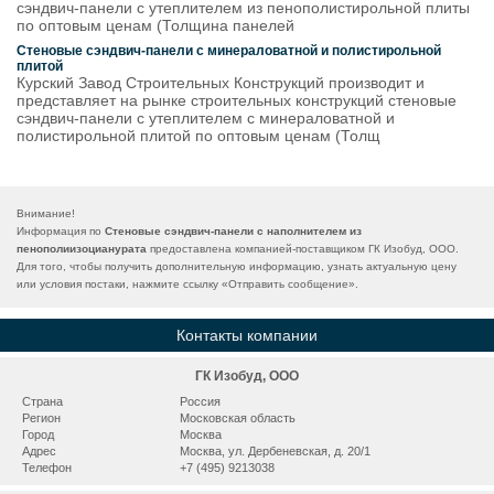
сэндвич-панели с утеплителем из пенополистирольной плиты
по оптовым ценам (Толщина панелей
Стеновые сэндвич-панели с минераловатной и полистирольной
плитой
Курский Завод Строительных Конструкций производит и
представляет на рынке строительных конструкций стеновые
сэндвич-панели с утеплителем с минераловатной и
полистирольной плитой по оптовым ценам (Толщ
Внимание!
Информация по
Стеновые сэндвич-панели с наполнителем из
пенополиизоцианурата
предоставлена компанией-поставщиком ГК Изобуд, ООО.
Для того, чтобы получить дополнительную информацию, узнать актуальную цену
или условия постаки, нажмите ссылку «
Отправить сообщение
».
Контакты компании
ГК Изобуд, ООО
Страна
Россия
Регион
Московская область
Город
Москва
Адрес
Москва, ул. Дербеневская, д. 20/1
Телефон
+7 (495) 9213038