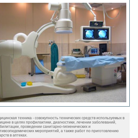
ицинская техника - совокупность технических средств используемых в
ицине в целях профилактики, диагностики, лечении заболеваний,
билитации, проведении санитарно-гигиенических и
тивоэпидемических мероприятий, а также работ по приготовлению
арств в аптеках.