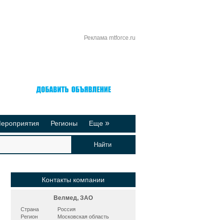
Реклама mtforce.ru
Вход
Регистрация
»
ероприятия
Регионы
Еще
йтинги
Реклама на сайте
део-презентации
Публикации
Контакты компании
Велмед, ЗАО
Страна
Россия
Регион
Московская область