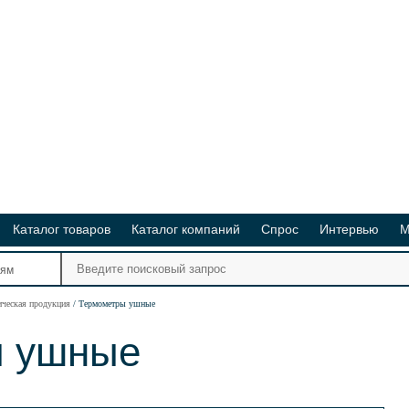
Каталог товаров
Каталог компаний
Спрос
Интервью
М
Ре
иям
Ви
ическая продукция
Термометры ушные
ы ушные