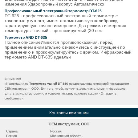
измерения Ударопрочный корпус Автоматическо
Профессиональный электронный термометр DT-625
DT-625 - профессиональный электронный термометр с
точностью ртутного, имеет автоматическую калибровку,
гарантирующую точное измерение. Два режима измерения
температуры: точный - прогнозируемый (30 сек
Термометр AND DT-635
Полное описаниеИмеются противопоказания, перед
применением внимательно ознакомьтесь с инструкцией по
применению и проконсультируйтесь с врачом. Инфракрасный
термометр AND DT-635 идеальн
Внимание!
Информация по
Термометр ушной DT-886
предоставлена компанией-поставщиком
СЕМ инструмент, ООО. Для того, чтобы получить дополнительную информацию,
узнать актуальную цену или условия постаки, нажмите ссылку «
Отправить
сообщение
».
Контакты компании
СЕМ инструмент, ООО
Страна
Россия
Регион
Московская область