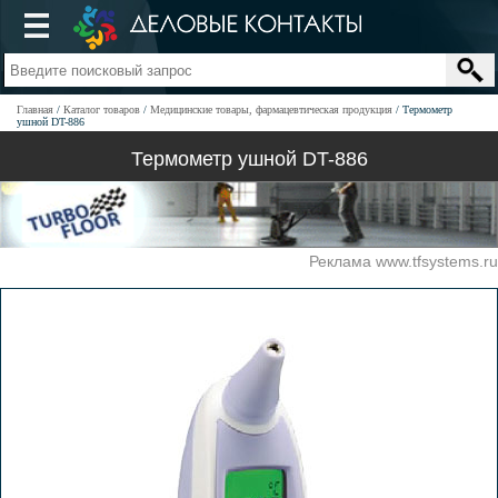
Главная
Каталог товаров
Медицинские товары, фармацевтическая продукция
Термометр
ушной DT-886
Термометр ушной DT-886
Реклама www.tfsystems.ru