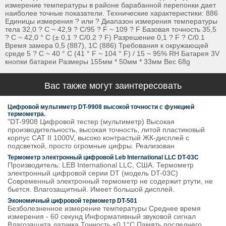
измерение температуры в районе барабанной перепонки дает
наиболее точные показатели. Технические характеристики: 886
Единицы измерения ? или ? Диапазон измерения температуры
тела 32,0 ? C ~ 42,9 ? C/95 ? F ~ 109 ? F Базовая точность 35,5
? C ~ 42,0 ° С (± 0,1 ? C/0.2 ? F) Разрешение 0,1 ? F ? C/0.1
Время замера 0,5 (887), 1С (886) Требования к окружающей
среде 5 ? C ~ 40 ° C (41 ° F ~ 104 ° F) / 15 ~ 95% RH Батарея 3V
кнопки батареи Размеры 155мм * 50мм * 33мм Вес 68g
Вас также могут заинтересовать
Цифровой мультиметр DT-9908 высокой точности с функцией
термометра.
"DT-9908 Цифровой тестер (мультиметр) Высокая
производительность, высокая точность, литой пластиковый
корпус CAT II 1000V, высоко контрастый ЖК-дисплей с
подсветкой, просто огромные цифры. Реализован
Термометр электронный цифровой Leb International LLC DT-03C
Производитель: LEB International LLC, США. Термометр
электронный цифровой серии DT (модель DT-03C)
Современный электронный термометр не содержит ртути, не
бьется. Влагозащитный. Имеет большой дисплей.
Экономичный цифровой термометр DT-501
Безболезненное измерение температуры Среднее время
измерения - 60 секунд Информативный звуковой сигнал
Влагозащита датчика Точность ±0,1°C Память последнего