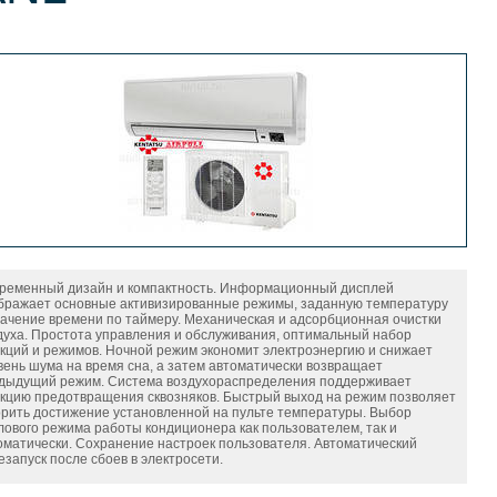
ременный дизайн и компактность. Информационный дисплей
бражает основные активизированные режимы, заданную температуру
начение времени по таймеру. Механическая и адсорбционная очистки
духа. Простота управления и обслуживания, оптимальный набор
кций и режимов. Ночной режим экономит электроэнергию и снижает
вень шума на время сна, а затем автоматически возвращает
дыдущий режим. Система воздухораспределения поддерживает
кцию предотвращения сквозняков. Быстрый выход на режим позволяет
орить достижение установленной на пульте температуры. Выбор
лового режима работы кондиционера как пользователем, так и
оматически. Сохранение настроек пользователя. Автоматический
езапуск после сбоев в электросети.