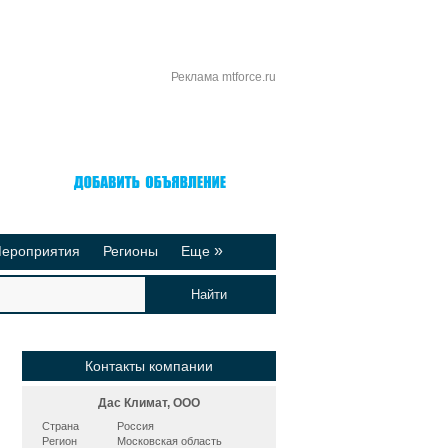
Реклама mtforce.ru
Вход
Регистрация
»
ероприятия
Регионы
Еще
йтинги
Реклама на сайте
део-презентации
Публикации
Контакты компании
Дас Климат, ООО
Страна
Россия
Регион
Московская область