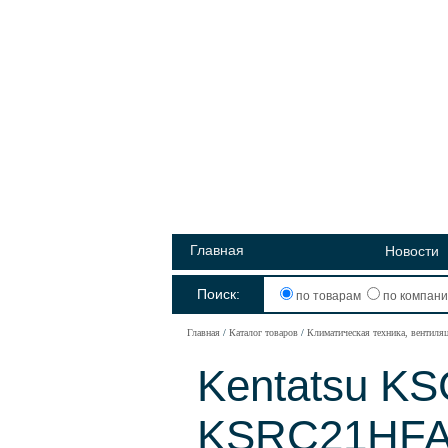
Главная
Новости
Поиск:
по товарам
по компан
Главная
Каталог товаров
Климатическая техника, вентиля
Kentatsu K
KSRC21HF