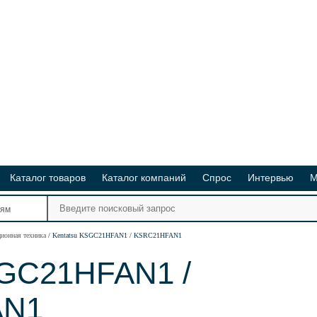
Каталог товаров
Каталог компаний
Спрос
Интервью
М
Ре
иям
Ви
ционная техника
Kentatsu KSGC21HFAN1 / KSRC21HFAN1
SGC21HFAN1 /
AN1