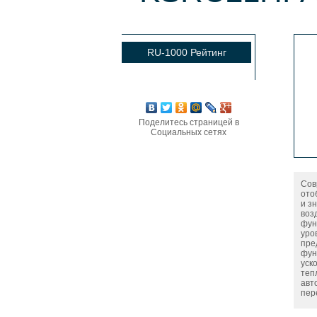
RU-1000 Рейтинг
Поделитесь страницей в
Социальных сетях
Сов
ото
и з
воз
фун
уро
пре
фун
уск
теп
авт
пер