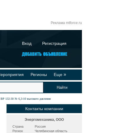
Реклама mtforce.ru
Вход
Регистрация
»
ероприятия
Регионы
Еще
йтинги
Реклама на сайте
део-презентации
Публикации
 132-30 № 6,3-10 высокого давления
Контакты компании
Энергомеханика, ООО
Страна
Россия
Регион
Челябинская область