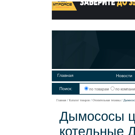
Главная
Новости
Поиск:
по товарам
по компан
Главная
Каталог товаров
Отопительная техника
Дымосос
Дымососы ц
котельные Д