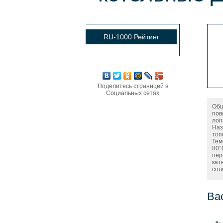
RU-1000 Рейтинг
Поделитесь страницей в
Социальных сетях
Общ
пов
лоп
Наз
топ
Тем
80°
пер
кат
сол
Ва