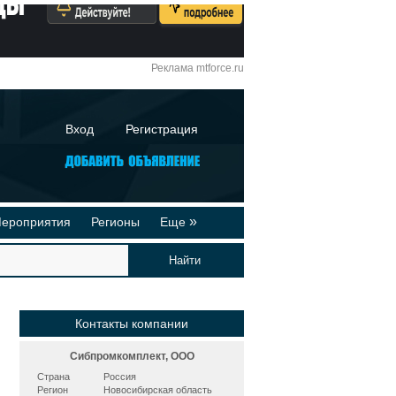
Реклама mtforce.ru
Вход
Регистрация
»
ероприятия
Регионы
Еще
йтинги
Реклама на сайте
део-презентации
Публикации
Контакты компании
Сибпромкомплект, ООО
Страна
Россия
Регион
Новосибирская область