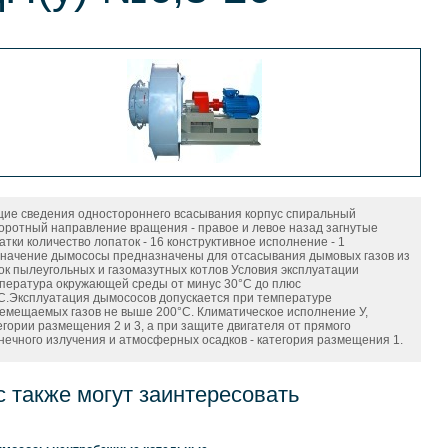
ие сведения одностороннего всасывания корпус спиральный
оротный направление вращения - правое и левое назад загнутые
атки количество лопаток - 16 конструктивное исполнение - 1
начение дымососы предназначены для отсасывания дымовых газов из
ок пылеугольных и газомазутных котлов Условия эксплуатации
пература окружающей среды от минус 30°С до плюс
C.Эксплуатация дымососов допускается при температуре
емещаемых газов не выше 200°С. Климатическое исполнение У,
егории размещения 2 и 3, а при защите двигателя от прямого
нечного излучения и атмосферных осадков - категория размещения 1.
с также могут заинтересовать