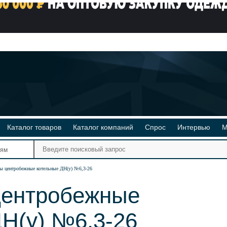
Каталог товаров
Каталог компаний
Спрос
Интервью
М
Ре
иям
Ви
ы центробежные котельные ДН(у) №6,3-26
ентробежные
Н(у) №6,3-26