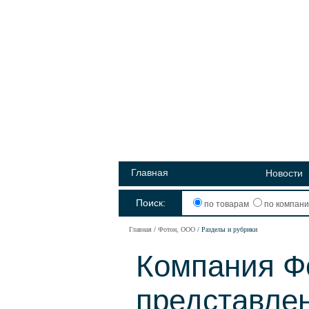
Главная
Новости
Поиск:
по товарам
по компан
Главная
Фотон, ООО
Разделы и рубрики
Компания Ф
представле