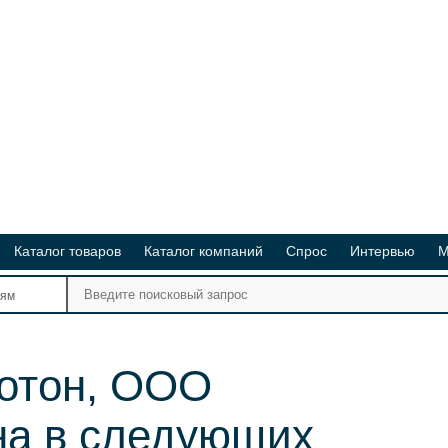
Каталог товаров
Каталог компаний
Спрос
Интервью
М
Ре
иям
Ви
отон, ООО
на в следующих