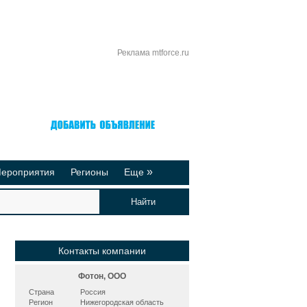
Реклама mtforce.ru
Вход
Регистрация
»
ероприятия
Регионы
Еще
йтинги
Реклама на сайте
део-презентации
Публикации
Контакты компании
Фотон, ООО
Страна
Россия
Регион
Нижегородская область