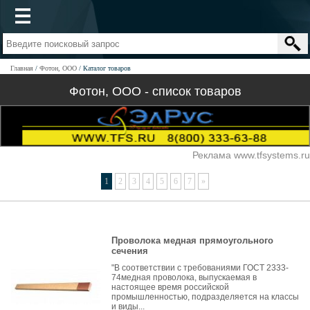
Главная
Фотон, ООО
Каталог товаров
Фотон, ООО - список товаров
Реклама www.tfsystems.ru
1
2
3
4
5
6
7
»
Проволока медная прямоугольного
сечения
"В соответствии с требованиями ГОСТ 2333-
74медная проволока, выпускаемая в
настоящее время российской
промышленностью, подразделяется на классы
и виды...