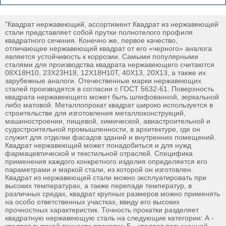
"Квадрат нержавеющий, ассортимент Квадрат из нержавеющей
стали представляет собой прутки полнотелого профиля
квадратного сечения. Конечно же, первое качество,
отличающее нержавеющий квадрат от его «черного» аналога
является устойчивость к коррозии. Самыми популярными
сталями для производства квадрата нержавеющего считаются
08Х18Н10, 23Х23Н18, 12Х18Н10Т, 40Х13, 20Х13, а также их
зарубежные аналоги. Отечественные марки нержавеющих
сталей производятся в согласии с ГОСТ 5632-61. Поверхность
квадрата нержавеющего может быть шлифованной, зеркальной
либо матовой. Металлопрокат квадрат широко используется в
строительстве для изготовления металлоконструкций,
машиностроении, пищевой, химической, авиастроительной и
судостроительной промышленности, в архитектуре, где он
служит для отделки фасадов зданий и внутренних помещений.
Квадрат нержавеющий может понадобиться и для нужд
фармацевтической и текстильной отраслей. Специфика
применения каждого конкретного изделия определяется его
параметрами и маркой стали, из которой он изготовлен.
Квадрат из нержавеющей стали можно эксплуатировать при
высоких температурах, а также перепаде температур, в
различных средах, квадрат крупных размеров можно применять
на особо ответственных участках, ввиду его высоких
прочностных характеристик. Точность прокатки разделяет
квадратную нержавеющую сталь на следующие категории: А -