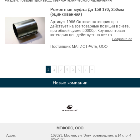
Раздел:
Товары производственно-технического назначения
Ремонтная муфта Дн 159-170; 250мм
(оцинкованная)
Артикул: 1986 Оптовая категория цен
действует на все товарные позиции в счете,
при общей сумме 50000р. Крупнооптовая
категория цен действует на все то...
Подробно >>
Поставщик:
МАГИСТРАЛЬ, ООО
1
2
3
4
5
6
7
»
Новые компании
МТФОРС, ООО
Адрес
107023, Москва, ул. Электрозаводская, д.14 стр. 4
офис 3/1