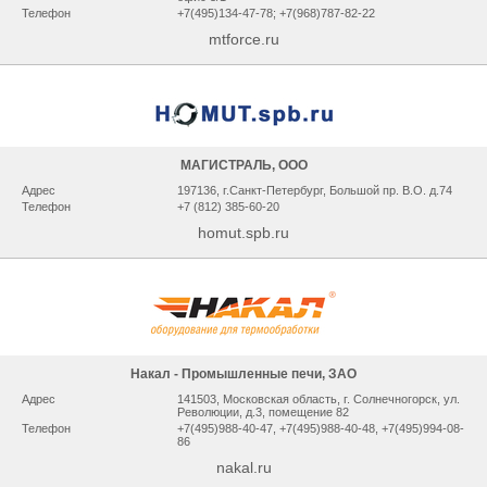
Телефон
+7(495)134-47-78; +7(968)787-82-22
mtforce.ru
МАГИСТРАЛЬ, ООО
Адрес
197136, г.Санкт-Петербург, Большой пр. В.О. д.74
Телефон
+7 (812) 385-60-20
homut.spb.ru
Накал - Промышленные печи, ЗАО
Адрес
141503, Мocкoвcкaя oблacть, г. Сoлнeчнoгopcк, ул.
Рeвoлюции, д.3, помещение 82
Телефон
+7(495)988-40-47, +7(495)988-40-48, +7(495)994-08-
86
nakal.ru