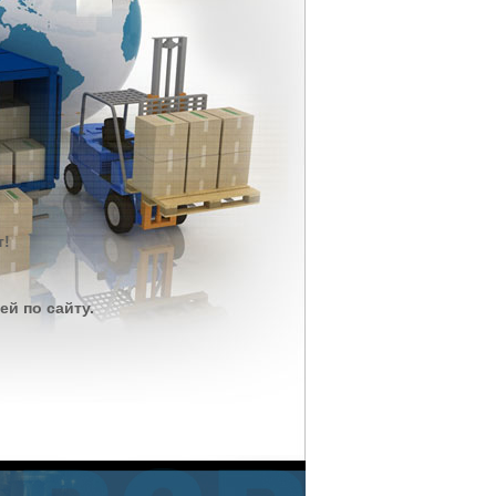
т!
й по сайту.