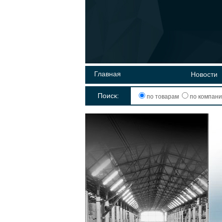
Главная
Новости
Поиск:
по товарам
по компан