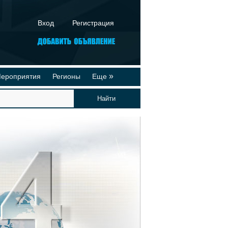
Вход
Регистрация
»
ероприятия
Регионы
Еще
йтинги
Реклама на сайте
део-презентации
Публикации