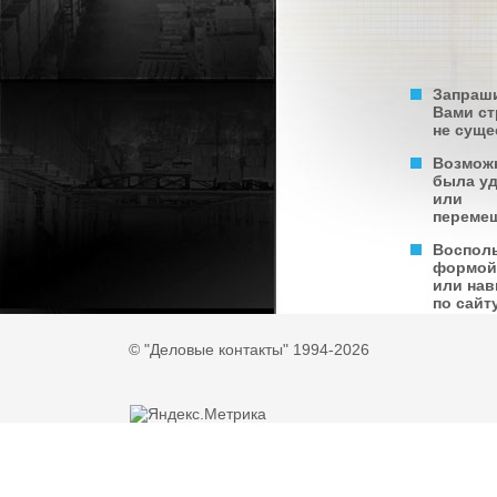
Запраш
Вами с
не суще
Возмож
была у
или
переме
Воспол
формой
или нав
по сайту
© "Деловые контакты" 1994-2026