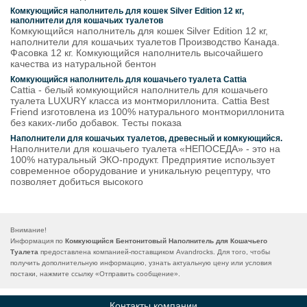
Комкующийся наполнитель для кошек Silver Edition 12 кг,
наполнители для кошачьих туалетов
Комкующийся наполнитель для кошек Silver Edition 12 кг,
наполнители для кошачьих туалетов Производство Канада.
Фасовка 12 кг. Комкующийся наполнитель высочайшего
качества из натуральной бентон
Комкующийся наполнитель для кошачьего туалета Cattia
Cattia - белый комкующийся наполнитель для кошачьего
туалета LUXURY класса из монтмориллонита. Cattia Best
Friend изготовлена из 100% натурального монтмориллонита
без каких-либо добавок. Тесты показа
Наполнители для кошачьих туалетов, древесный и комкующийся.
Наполнители для кошачьего туалета «НЕПОСЕДА» - это на
100% натуральный ЭКО-продукт. Предприятие использует
современное оборудование и уникальную рецептуру, что
позволяет добиться высокого
Внимание!
Информация по
Комкующийся Бентонитовый Наполнитель для Кошачьего
Туалета
предоставлена компанией-поставщиком Avandrocks. Для того, чтобы
получить дополнительную информацию, узнать актуальную цену или условия
постаки, нажмите ссылку «
Отправить сообщение
».
Контакты компании