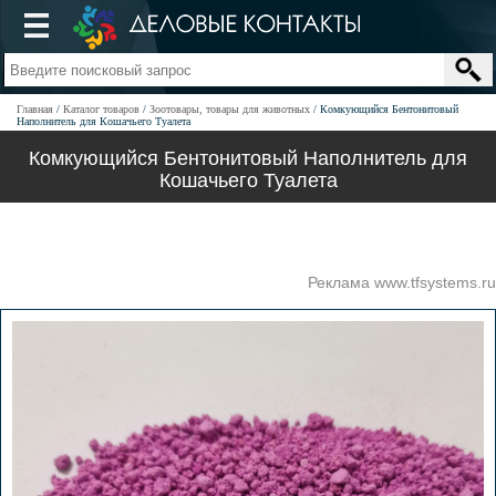
Главная
Каталог товаров
Зоотовары, товары для животных
Комкующийся Бентонитовый
Наполнитель для Кошачьего Туалета
Комкующийся Бентонитовый Наполнитель для
Кошачьего Туалета
Реклама www.tfsystems.ru