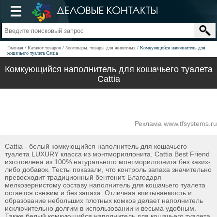
Главная
Каталог товаров
Зоотовары, товары для животных
Комкующийся наполнитель для
кошачьего туалета Cattia
Комкующийся наполнитель для кошачьего туалета
Cattia
Реклама www.tfsystems.ru
Cattia - белый комкующийся наполнитель для кошачьего
туалета LUXURY класса из монтмориллонита. Cattia Best Friend
изготовлена из 100% натурального монтмориллонита без каких-
либо добавок. Тесты показали, что контроль запаха значительно
превосходит традиционный бентонит. Благодаря
мелкозернистому составу наполнитель для кошачьего туалета
остается свежим и без запаха. Отличная впитываемость и
образование небольших плотных комков делает наполнитель
исключительно долгим в использовании и весьма удобным.
Также белый комкующийся наполнитель для кошачьего туалета