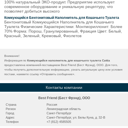
100% натуральный ЭКО-продукт. Предприятие использует
современное оборудование и уникальную рецептуру, что
позволяет добиться высокого
Комкующийся Бентонитовый Наполнитель для Кошачьего Туалета
Бентонитовый Комкующийся Наполнитель для Кошачьего
Туалета Физические Характеристики: Монтмориллонит: Более
70% Форма: Порош, Гранулированный, Фракция Цвет: Белый,
Красный, Зеленый, Кремовый, Фиолетов
Внимание!
Информация по
Комкующийся наполнитель для кошачьего туалета Cattia
предоставлена компанией-поставщиком Best Friend (Бест Фрэнд), ООО. Для того,
чтобы получить дополнительную информацию, узнать актуальную цену или условия
постаки, нажмите ссылку «
Отправить сообщение
».
Контакты компании
Best Friend (Бест Фрэнд), ООО
Страна
Россия
Регион
Ленинградская область
Город
Санкт-Петербург
Адрес
Санкт-Петербург, ул. Белы Куна, д. 32-В
Телефон
+7 (812) 4585505