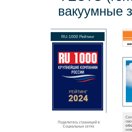
вакуумные з
RU-1000 Рейтинг
Сег
смо
Поделитесь страницей в
об
Социальных сетях
нов