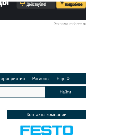
Реклама mtforce.ru
Вход
Регистрация
»
ероприятия
Регионы
Еще
йтинги
Реклама на сайте
део-презентации
Публикации
Контакты компании