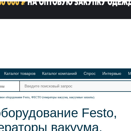
Каталог товаров
Каталог компаний
Спрос
Интервью
М
Ре
иям
Ви
ное оборудование Festo, ФЕСТО (генераторы вакуума, вакуумные захваты).
борудование Festo,
ераторы вакуума,