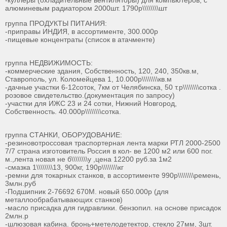
-куллеры (охладительные вентиляторы) для компьютеров, с
алюминевым радиатором 2000шт. 1790р\\\\\\\\шт
группа ПРОДУКТЫ ПИТАНИЯ:
-приправы ИНДИЯ, в ассортименте, 300.000р
-пищевые концентраты (список в атачменте)
группа НЕДВИЖИМОСТЬ:
-коммерческие здания, Собственность, 120, 240, 350кв.м,
Ставрополь, ул. Коломейцева 1, 10.000р\\\\\\\\кв.м
-дачные участки 6-12соток, 7км от Челябинска, 50 т.р\\\\\\\\сотка .
розовое свидетельство.(документация по запросу)
-участки для ИЖС 23 и 24 сотки, Нижний Новгород,
Собственность. 40.000р\\\\\\\\сотка.
группа СТАНКИ, ОБОРУДОВАНИЕ:
-резиновотроссовая траспортерная лента марки РТЛ 2000-2500
7/7 страна изготовитель Россия в кол- ве 1200 м2 или 600 пог.
м.,лента новая не б\\\\\\\\у ,цена 12200 руб.за 1м2
-смазка 1\\\\\\\\13, 900кг, 190р\\\\\\\\кг
-ремни для токарных станков, в ассортименте 990р\\\\\\\\ремень,
3млн.руб
-Подшипник 2-76692 670М. новый 650.000р (для
металлообрабатывающих станков)
-масло присадка для гидравлики. бензопил. на основе присадок
2млн.р
-шлюзовая кабина. бронь+метелодетектор, стекло 27мм, 3шт.