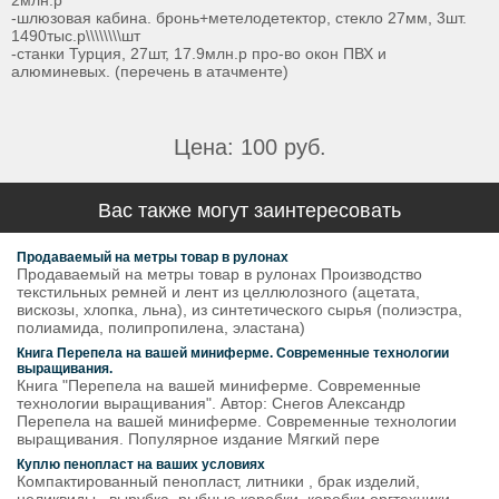
2млн.р
-шлюзовая кабина. бронь+метелодетектор, стекло 27мм, 3шт.
1490тыс.р\\\\\\\\шт
-станки Турция, 27шт, 17.9млн.р про-во окон ПВХ и
алюминевых. (перечень в атачменте)
Цена: 100 руб.
Вас также могут заинтересовать
Продаваемый на метры товар в рулонах
Продаваемый на метры товар в рулонах Производство
текстильных ремней и лент из целлюлозного (ацетата,
вискозы, хлопка, льна), из синтетического сырья (полиэстра,
полиамида, полипропилена, эластана)
Книга Перепела на вашей миниферме. Современные технологии
выращивания.
Книга "Перепела на вашей миниферме. Современные
технологии выращивания". Автор: Снегов Александр
Перепела на вашей миниферме. Современные технологии
выращивания. Популярное издание Мягкий пере
Куплю пенопласт на ваших условиях
Компактированный пенопласт, литники , брак изделий,