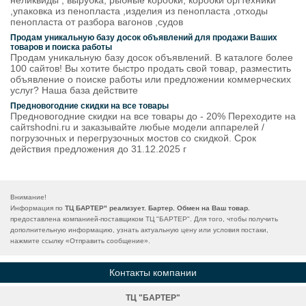
неликвиды , вырубка, рыбные коробки, коробки оргтехники
,упаковка из пенопласта ,изделия из пенопласта ,отходы
пенопласта от разбора вагонов ,судов
Продам уникальную базу досок объявлений для продажи Ваших
товаров и поиска работы
Продам уникальную базу досок объявлений. В каталоге более
100 сайтов! Вы хотите быстро продать свой товар, разместить
объявление о поиске работы или предложении коммерческих
услуг? Наша база действите
Предновогодние скидки на все товары
Предновогодние скидки на все товары до - 20% Переходите на
сайтshodni.ru и заказывайте любые модели аппарелей /
погрузочных и перегрузочных мостов со скидкой. Срок
действия предложения до 31.12.2025 г
Внимание!
Информация по
ТЦ БАРТЕР" реализует. Бартер. Обмен на Ваш товар.
предоставлена компанией-поставщиком ТЦ "БАРТЕР". Для того, чтобы получить
дополнительную информацию, узнать актуальную цену или условия постаки,
нажмите ссылку «
Отправить сообщение
».
Контакты компании
ТЦ "БАРТЕР"