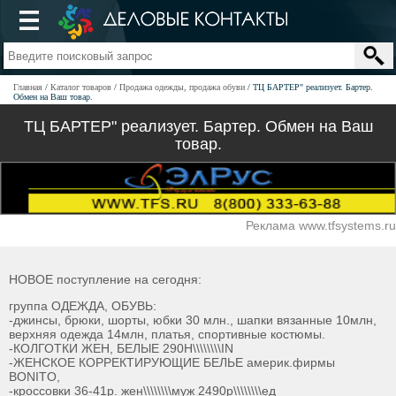
Главная
Каталог товаров
Продажа одежды, продажа обуви
ТЦ БАРТЕР" реализует. Бартер.
Обмен на Ваш товар.
ТЦ БАРТЕР" реализует. Бартер. Обмен на Ваш
товар.
Реклама www.tfsystems.ru
НОВОЕ поступление на сегодня:
группа ОДЕЖДА, ОБУВЬ:
-джинсы, брюки, шорты, юбки 30 млн., шапки вязанные 10млн,
верхняя одежда 14млн, платья, спортивные костюмы.
-КОЛГОТКИ ЖЕН, БЕЛЫЕ 290H\\\\\\\\IN
-ЖЕНСКОЕ КОРРЕКТИРУЮЩИЕ БЕЛЬЕ америк.фирмы
BONITО,
-кроссовки 36-41р. жен\\\\\\\\муж 2490р\\\\\\\\ед