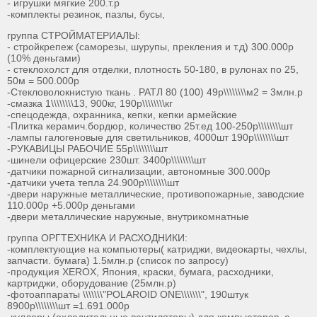
- игрушки мягкие 200.т.р
-комплекты резинок, пазлы, бусы,
группа СТРОЙМАТЕРИАЛЫ:
- стройкрепеж (саморезы, шурупы, прекления и т.д) 300.000р
(10% деньгами)
- стеклохолст для отделки, плотность 50-180, в рулонах по 25,
50м = 500.000р
-Стекловолокнистую ткань . РАТЛ 80 (100) 49р\\\\\\\\м2 = 3млн.р
-смазка 1\\\\\\\\13, 900кг, 190р\\\\\\\\кг
-спецодежда, охранника, кепки, кепки армейские
-Плитка керамич.бордюр, количество 25т.ед 100-250р\\\\\\\\шт
-лампы галогеновые для светильников, 4000шт 190р\\\\\\\\шт
-РУКАВИЦЫ РАБОЧИЕ 55р\\\\\\\\шт
-шинели офицерские 230шт. 3400р\\\\\\\\шт
-датчики пожарной сигнализации, автономные 300.000р
-датчики учета тепла 24.900р\\\\\\\\шт
-двери наружные металлические, противопожарные, заводские
110.000р +5.000р деньгами
-двери металлические наружные, внутрикомнатные
группа ОРГТЕХНИКА И РАСХОДНИКИ:
-комплектующие на компьютеры( катриджи, видеокарты, чехлы,
запчасти. бумага) 1.5млн.р (список по запросу)
-продукция XEROX, Япония, краски, бумага, расходники,
картриджи, оборудование (25млн.р)
-фотоаппараты \\\\\\\"POLAROID ONE\\\\\\\", 190штук
8900р\\\\\\\\шт =1.691.000р