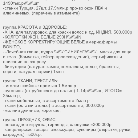
1490тыс.р\\\\\\\\шт
-станки Турция, 27шт, 17.9млн.р про-во окон ПВХ и
алюминевых. (перечень в атачменте)
группа КРАСОТА и ЗДОРОВЬЕ:
-ХНА, для татуировок, для краски волос и т.д. ИНДИЯ, 500.000р
-КОЛГОТКИ ЖЕН, БЕЛЫЕ 290H\\\\\\\\IN
-ЖЕНСКОЕ КОРРЕКТИРУЮЩИЕ БЕЛЬЕ америк.фирмы
BONITО,
--Лечебная глина, пудра \\\\\\\"СИНИЛЬГА\\\\\\\", маски для лица
и тела. (Камчатка, гейзер происхождение), сертификаты и
описание по запросу.
-бижутерия (натурал.камни, комплекты, колье, браслеты,
серьги, натурал.парики) 1млн.
группа ТКАНИ, ТЕКСТИЛЬ:
- иголки швейные промыш 1.5млн.р.
-пуговицы (от рубашек и до пальто) 1-14р\\\\\\\\шт, ИТОГО=
25млн.р,
-ткани мебельные, в ассортименте 2млн.р
-ткани (остатки ателье) в ассортименте, 300.000р
-молнии длинные, короткие,
группа ПРАЗДНИК, ОФИС:
-новогодняя игрушка, гирлянды, хлопушки =300.000р
-канцелярские товары, аксессуары, сувениры (открытки, ручки,
катриджи,) =500т.р.