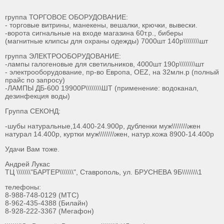
группа ТОРГОВОЕ ОБОРУДОВАНИЕ:
- торговые витрины, манекены, вешалки, крючки, вывески.
-ворота сигнальные на входе магазина 60т.р., биберы
(магнитные клипсы для охраны одежды) 7000шт 140р\\\\\\\\шт
группа ЭЛЕКТРООБОРУДОВАНИЕ:
-лампы галогеновые для светильников, 4000шт 190р\\\\\\\\шт
- электрооборудование, пр-во Европа, ОЕZ, на 32млн.р (полный
прайс по запросу)
-ЛАМПЫ ДБ-600 19900Р\\\\\\\\ШТ (применение: водоканал,
дезинфекция воды)
Группа СЕКОНД:
-шубы натуральные,14.400-24.900р, дубленки муж\\\\\\\\жен
натурал 14.400р, куртки муж\\\\\\\\жен, натур.кожа 8900-14.400р
Удачи Вам тоже.
Андрей Лукас
ТЦ \\\\\\\"БАРТЕР\\\\\\\", Ставрополь, ул. БРУСНЕВА 9Б\\\\\\\\1
телефоны:
8-988-748-0129 (МТС)
8-962-435-4388 (Билайн)
8-928-222-3367 (Мегафон)