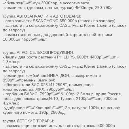
-обувь жен\\\\\\\\муж 3000пар, в ассортименте
-ремни жен, (джинсы, платья, куртки) 4500штук, 290-790р
группа АВТОЗАПЧАСТИ и АВТОТОВАРЫ:
- авто запчасти SSANGYONG 350.000р (список по запросу)
- запчасти на сельхозтехнику CASE, Franz Kleine 1.млн.р (список
по запросу)
-лампы галогенные для дорожной. строительной техники
10.000шт 45руб\\\\\\\\шт
группа АГРО, СЕЛЬХОЗПРОДУКЦИЯ:
-Лампы для роста растений PHILLIPS, 600Вт, 4400р\\\\\\\\шт =
1.3млн.р
- запчасти на сельхозтехнику CASE, Franz Kleine 1.млн.р (список
по запросу)
-ремни для комбайнов НИВА, ДОН, в ассортименте
990р\\\\\\\\ремень, 3млн.руб
-обогреватели ЗИС-025-И1 250ВТ, применение:
животноводство, ЖКХ, 790руб\\\\\\\\шт
- гербицид БАЗИС, 7990р\\\\\\\\б 100гр. 2.5млн.р. пр-во Россия,
-косы для покоса травы,№10, Турция, 2100р\\\\\\\\шт, 2000шт
4.2млн.р
-удобрение \\\\\\\"Клондайк\\\\\\\", 2л, натурал 100%, на основе
куринного помета, 190р. 2500ед.
группа ДЕТСКИЕ ТОВАРЫ:
- развивающие детские игры для дет.садов, школ 400.000р