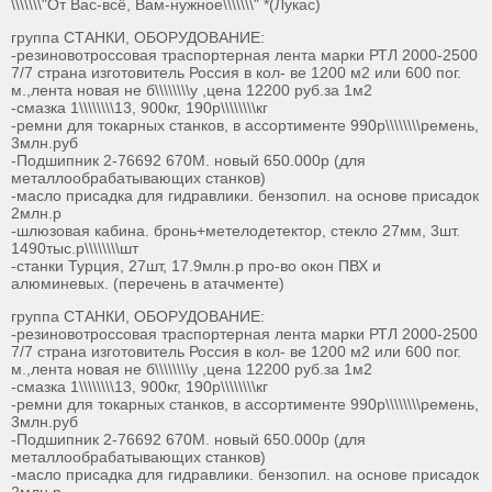
\\\\\\\"От Вас-всё, Вам-нужное\\\\\\\" *(Лукас)
группа СТАНКИ, ОБОРУДОВАНИЕ:
-резиновотроссовая траспортерная лента марки РТЛ 2000-2500
7/7 страна изготовитель Россия в кол- ве 1200 м2 или 600 пог.
м.,лента новая не б\\\\\\\\у ,цена 12200 руб.за 1м2
-смазка 1\\\\\\\\13, 900кг, 190р\\\\\\\\кг
-ремни для токарных станков, в ассортименте 990р\\\\\\\\ремень,
3млн.руб
-Подшипник 2-76692 670М. новый 650.000р (для
металлообрабатывающих станков)
-масло присадка для гидравлики. бензопил. на основе присадок
2млн.р
-шлюзовая кабина. бронь+метелодетектор, стекло 27мм, 3шт.
1490тыс.р\\\\\\\\шт
-станки Турция, 27шт, 17.9млн.р про-во окон ПВХ и
алюминевых. (перечень в атачменте)
группа СТАНКИ, ОБОРУДОВАНИЕ:
-резиновотроссовая траспортерная лента марки РТЛ 2000-2500
7/7 страна изготовитель Россия в кол- ве 1200 м2 или 600 пог.
м.,лента новая не б\\\\\\\\у ,цена 12200 руб.за 1м2
-смазка 1\\\\\\\\13, 900кг, 190р\\\\\\\\кг
-ремни для токарных станков, в ассортименте 990р\\\\\\\\ремень,
3млн.руб
-Подшипник 2-76692 670М. новый 650.000р (для
металлообрабатывающих станков)
-масло присадка для гидравлики. бензопил. на основе присадок