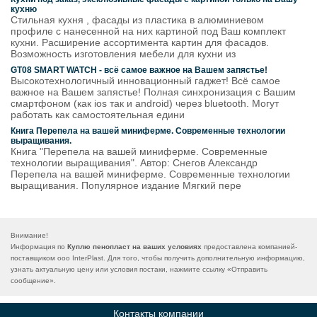
кухню
Стильная кухня , фасады из пластика в алюминиевом
профиле с нанесенной на них картиной под Ваш комплект
кухни. Расширение ассортимента картин для фасадов.
Возможность изготовления мебели для кухни из
GT08 SMART WATCH - всё самое важное на Вашем запястье!
Высокотехнологичный инновационный гаджет! Всё самое
важное на Вашем запястье! Полная синхронизация с Вашим
смартфоном (как ios так и android) через bluetooth. Могут
работать как самостоятельная едини
Книга Перепела на вашей миниферме. Современные технологии
выращивания.
Книга "Перепела на вашей миниферме. Современные
технологии выращивания". Автор: Снегов Александр
Перепела на вашей миниферме. Современные технологии
выращивания. Популярное издание Мягкий пере
Внимание!
Информация по
Куплю пенопласт на ваших условиях
предоставлена компанией-
поставщиком ooo InterPlast. Для того, чтобы получить дополнительную информацию,
узнать актуальную цену или условия постаки, нажмите ссылку «
Отправить
сообщение
».
Контакты компании