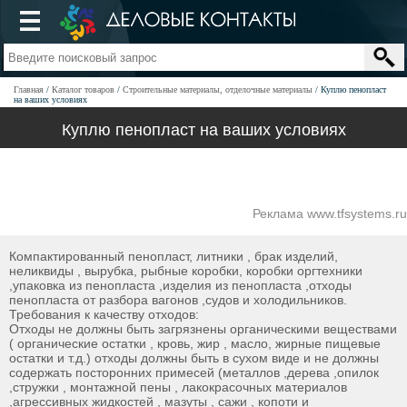
Главная
Каталог товаров
Строительные материалы, отделочные материалы
Куплю пенопласт
на ваших условиях
Куплю пенопласт на ваших условиях
Реклама www.tfsystems.ru
Компактированный пенопласт, литники , брак изделий,
неликвиды , вырубка, рыбные коробки, коробки оргтехники
,упаковка из пенопласта ,изделия из пенопласта ,отходы
пенопласта от разбора вагонов ,судов и холодильников.
Требования к качеству отходов:
Отходы не должны быть загрязнены органическими веществами
( органические остатки , кровь, жир , масло, жирные пищевые
остатки и т.д.) отходы должны быть в сухом виде и не должны
содержать посторонних примесей (металлов ,дерева ,опилок
,стружки , монтажной пены , лакокрасочных материалов
,агрессивных жидкостей , мазуты , сажи , копоти и