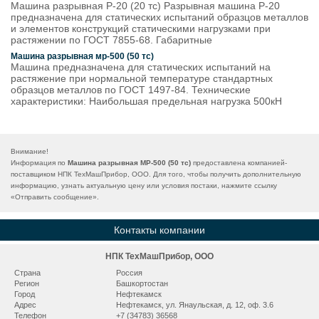
Машина разрывная Р-20 (20 тс) Разрывная машина Р-20
предназначена для статических испытаний образцов металлов
и элементов конструкций статическими нагрузками при
растяжении по ГОСТ 7855-68. Габаритные
Машина разрывная мр-500 (50 тс)
Машина предназначена для статических испытаний на
растяжение при нормальной температуре стандартных
образцов металлов по ГОСТ 1497-84. Технические
характеристики: Наибольшая предельная нагрузка 500кН
Внимание!
Информация по
Машина разрывная МР-500 (50 тс)
предоставлена компанией-
поставщиком НПК ТехМашПрибор, ООО. Для того, чтобы получить дополнительную
информацию, узнать актуальную цену или условия постаки, нажмите ссылку
«
Отправить сообщение
».
Контакты компании
НПК ТехМашПрибор, ООО
Страна
Россия
Регион
Башкортостан
Город
Нефтекамск
Адрес
Нефтекамск, ул. Янаульская, д. 12, оф. 3.6
Телефон
+7 (34783) 36568