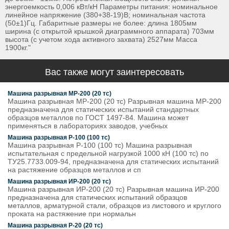
энергоемкость 0,006 кВт/кН Параметры питания: номинальное
линейное напряжение (380+38-19)В; номинальная частота
(50±1)Гц. Габаритные размеры не более: длина 1805мм
ширина (с открытой крышкой диаграммного аппарата) 703мм
высота (с учетом хода активного захвата) 2527мм Масса
1900кг."
Вас также могут заинтересовать
Машина разрывная МР-200 (20 тс)
Машина разрывная МР-200 (20 тс) Разрывная машина МР-200
предназначена для статических испытаний стандартных
образцов металлов по ГОСТ 1497-84. Машина может
применяться в лабораториях заводов, учебных
Машина разрывная Р-100 (100 тс)
Машина разрывная Р-100 (100 тс) Машина разрывная
испытательная с предельной нагрузкой 1000 кН (100 тс) по
ТУ25.7733.009-94, предназначена для статических испытаний
на растяжение образцов металлов и сп
Машина разрывная ИР-200 (20 тс)
Машина разрывная ИР-200 (20 тс) Разрывная машина ИР-200
предназначена для статических испытаний образцов
металлов, арматурной стали, образцов из листового и круглого
проката на растяжение при нормальн
Машина разрывная Р-20 (20 тс)