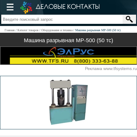
Главная
Каталог товаров
Оборудование и техника
Машина разрывная МР-500 (50 тс)
Машина разрывная МР-500 (50 тс)
Реклама www.tfsystems.ru