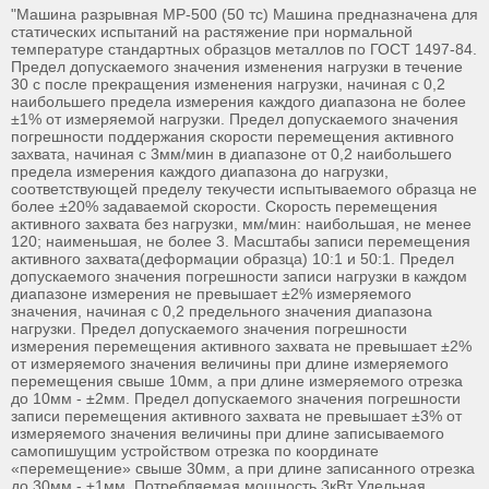
"Машина разрывная МР-500 (50 тс) Машина предназначена для
статических испытаний на растяжение при нормальной
температуре стандартных образцов металлов по ГОСТ 1497-84.
Предел допускаемого значения изменения нагрузки в течение
30 с после прекращения изменения нагрузки, начиная с 0,2
наибольшего предела измерения каждого диапазона не более
±1% от измеряемой нагрузки. Предел допускаемого значения
погрешности поддержания скорости перемещения активного
захвата, начиная с 3мм/мин в диапазоне от 0,2 наибольшего
предела измерения каждого диапазона до нагрузки,
соответствующей пределу текучести испытываемого образца не
более ±20% задаваемой скорости. Скорость перемещения
активного захвата без нагрузки, мм/мин: наибольшая, не менее
120; наименьшая, не более 3. Масштабы записи перемещения
активного захвата(деформации образца) 10:1 и 50:1. Предел
допускаемого значения погрешности записи нагрузки в каждом
диапазоне измерения не превышает ±2% измеряемого
значения, начиная с 0,2 предельного значения диапазона
нагрузки. Предел допускаемого значения погрешности
измерения перемещения активного захвата не превышает ±2%
от измеряемого значения величины при длине измеряемого
перемещения свыше 10мм, а при длине измеряемого отрезка
до 10мм - ±2мм. Предел допускаемого значения погрешности
записи перемещения активного захвата не превышает ±3% от
измеряемого значения величины при длине записываемого
самопишущим устройством отрезка по координате
«перемещение» свыше 30мм, а при длине записанного отрезка
до 30мм - ±1мм. Потребляемая мощность 3кВт Удельная