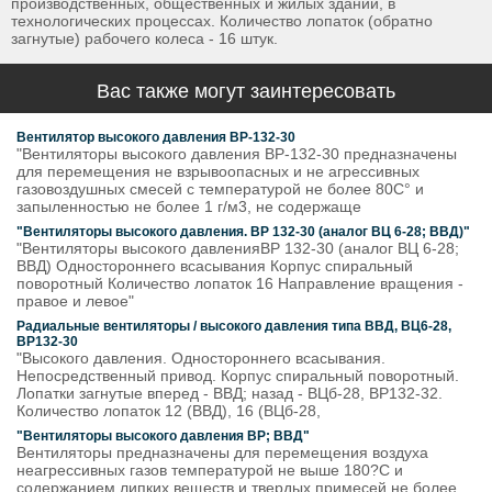
производственных, общественных и жилых зданий, в
технологических процессах. Количество лопаток (обратно
загнутые) рабочего колеса - 16 штук.
Вас также могут заинтересовать
Вентилятор высокого давления ВР-132-30
"Вентиляторы высокого давления ВР-132-30 предназначены
для перемещения не взрывоопасных и не агрессивных
газовоздушных смесей с температурой не более 80С° и
запыленностью не более 1 г/м3, не содержаще
"Вентиляторы высокого давления. ВР 132-30 (аналог ВЦ 6-28; ВВД)"
"Вентиляторы высокого давленияВР 132-30 (аналог ВЦ 6-28;
ВВД) Одностороннего всасывания Корпус спиральный
поворотный Количество лопаток 16 Направление вращения -
правое и левое"
Радиальные вентиляторы / высокого давления типа ВВД, ВЦ6-28,
ВР132-30
"Высокого давления. Одностороннего всасывания.
Непосредственный привод. Корпус спиральный поворотный.
Лопатки загнутые вперед - ВВД; назад - ВЦб-28, ВР132-32.
Количество лопаток 12 (ВВД), 16 (ВЦб-28,
"Вентиляторы высокого давления ВР; ВВД"
Вентиляторы предназначены для перемещения воздуха
неагрессивных газов температурой не выше 180?С и
содержанием липких веществ и твердых примесей не более