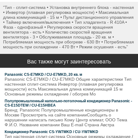
"Тип - сплит-система • Установка внутреннего блока - настенная
• Инвертор (плавная регулировка мощности) • Максимальная
длина коммуникаций - 15 м • Пульт дистанционного управления
• Таймер включения/выключения • Тип хладагента - R 410A •
Фаза - однофазный • Регулировка скорости вращения
вентилятора - есть • Количество скоростей вращения
вентилятора - 3 • Обслуживаемая площадь - 20 кв. м •
Потребляемая мощность при обогреве - 630 Вт • Потребляемая
мощность при охлаждении - 470 Вт • Режим осушения - есть"
Вас также могут заинтересовать
Panasonic CS-E7MKD / CU-E7MKD, 20 кв. м
Panasonic CS-E7MKD / CU-E7MKD Общие характеристики Тип
настенная сплит-система Инвертор (плавная регулировка
мощности) есть Максимальная длина коммуникаций 15 м
Основные режимы охлаждение / обогрев Мо
Полупромышленный напольно-потолочный кондиционер Panasonic -
CS-E15DTEW / CU-E15HBEA
Бренд: Panasonic Полупромышленные кондиционеры в
Москве Просмотреть на сайте компанииСообщить о
нарушении написать письмо Кому Центр климат, ООО Тема
Ф.И.О. Название компании Ваш E-mail Страна Австра
Кондиционер Panasonic CS-YW7MKD / CU-YW7MKD
Тип настенная сплит-система Основные режимы охлаждение /