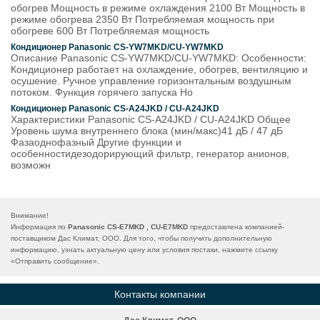
обогрев Мощность в режиме охлаждения 2100 Вт Мощность в
режиме обогрева 2350 Вт Потребляемая мощность при
обогреве 600 Вт Потребляемая мощность
Кондиционер Panasonic CS-YW7MKD/CU-YW7MKD
Описание Panasonic CS-YW7MKD/CU-YW7MKD: Особенности:
Кондиционер работает на охлаждение, обогрев, вентиляцию и
осушение. Ручное управление горизонтальным воздушным
потоком. Функция горячего запуска Ho
Кондиционер Panasonic CS-A24JKD / CU-A24JKD
Характеристики Panasonic CS-A24JKD / CU-A24JKD Общее
Уровень шума внутреннего блока (мин/макс)41 дБ / 47 дБ
Фазаоднофазный Другие функции и
особенностидезодорирующий фильтр, генератор анионов,
возможн
Внимание!
Информация по
Panasonic CS-E7MKD , CU-E7MKD
предоставлена компанией-
поставщиком Дас Климат, ООО. Для того, чтобы получить дополнительную
информацию, узнать актуальную цену или условия постаки, нажмите ссылку
«
Отправить сообщение
».
Контакты компании