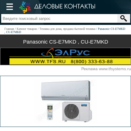
Главная
Каталог товаров
Техника для дома, продажа бытовой техники
Panasonic CS-E7MKD
, CU-E7MKD
Panasonic CS-E7MKD , CU-E7MKD
Реклама www.tfsystems.ru