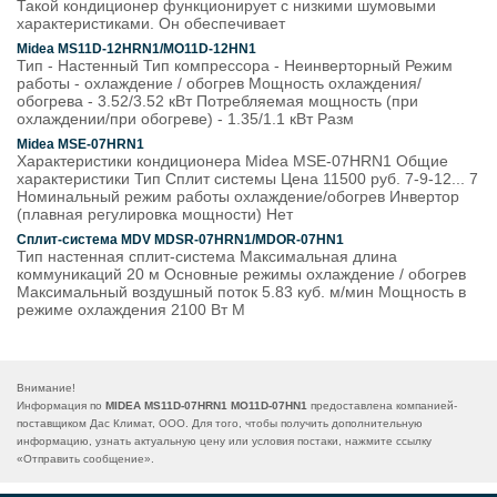
Такой кондиционер функционирует с низкими шумовыми
характеристиками. Он обеспечивает
Midea MS11D-12HRN1/MO11D-12HN1
Тип - Настенный Тип компрессора - Неинверторный Режим
работы - охлаждение / обогрев Мощность охлаждения/
обогрева - 3.52/3.52 кВт Потребляемая мощность (при
охлаждении/при обогреве) - 1.35/1.1 кВт Разм
Midea MSE-07HRN1
Характеристики кондиционера Midea MSE-07HRN1 Общие
характеристики Тип Сплит системы Цена 11500 руб. 7-9-12... 7
Номинальный режим работы охлаждение/обогрев Инвертор
(плавная регулировка мощности) Нет
Сплит-система MDV MDSR-07HRN1/MDOR-07HN1
Тип настенная сплит-система Максимальная длина
коммуникаций 20 м Основные режимы охлаждение / обогрев
Максимальный воздушный поток 5.83 куб. м/мин Мощность в
режиме охлаждения 2100 Вт М
Внимание!
Информация по
MIDEA MS11D-07HRN1 MO11D-07HN1
предоставлена компанией-
поставщиком Дас Климат, ООО. Для того, чтобы получить дополнительную
информацию, узнать актуальную цену или условия постаки, нажмите ссылку
«
Отправить сообщение
».