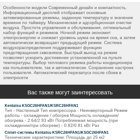
Особенности модели Современный дизайн и компактность.
Информационный дисплей отображает основные
активизированные режимы, заданную температуру и значение
времени по таймеру. Механическая и адсорбционная очистки
воздуха. Простота управления и обслуживания, оптимальный
набор функций и режимов. Ночной режим экономит
электроэнергию и снижает уровень шума на время сна, а затем
автоматически возвращает предыдущий режим. Система
воздухораспределения поддерживает функцию
предотвращения сквозняков. Быстрый выход на режим
позволяет ускорить достижение установленной на пульте
температуры. Выбор теплового режима работы кондиционера
как пользователем, так и автоматически. Сохранение настроек
пользователя. Автоматический перезапуск после сбоев в
электросети
Вас также могут заинтересовать
Kentatsu KSGC26HFAN1/KSRC26HFAN1
Тип - Настенный Тип компрессора - Неинверторный Режим
работы - охлаждение / обогрев Мощность охлаждения/
обогрева - 2.64/2.93 кВт Потребляемая мощность (при
охлаждении/при обогреве) - 0.82/0.81 кВт Раз
Сплит-системы Kentatsu KSRC26HFAN1/KSGC26HFAN1
Технические характеристики: Площадь до 25 м2