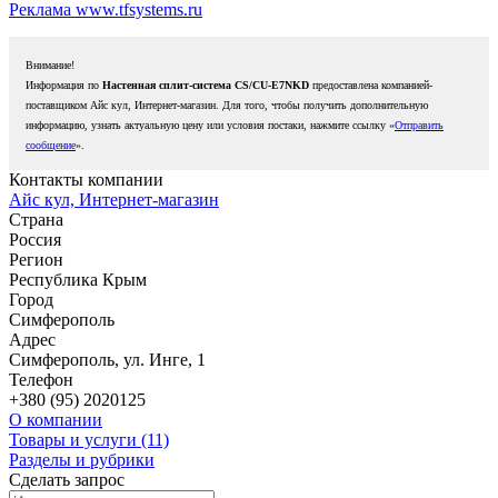
Реклама www.tfsystems.ru
Внимание!
Информация по
Настенная сплит-система CS/CU-E7NKD
предоставлена компанией-
поставщиком Айс кул, Интернет-магазин. Для того, чтобы получить дополнительную
информацию, узнать актуальную цену или условия постаки, нажмите ссылку «
Отправить
сообщение
».
Контакты компании
Айс кул, Интернет-магазин
Страна
Россия
Регион
Республика Крым
Город
Симферополь
Адрес
Симферополь, ул. Инге, 1
Телефон
+380 (95) 2020125
О компании
Товары и услуги (11)
Разделы и рубрики
Сделать запрос