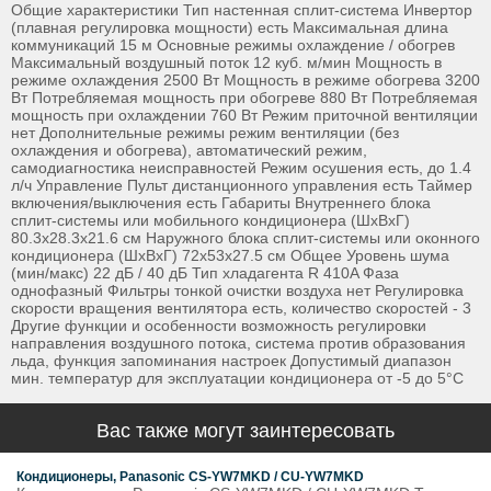
Общие характеристики Тип настенная сплит-система Инвертор
(плавная регулировка мощности) есть Максимальная длина
коммуникаций 15 м Основные режимы охлаждение / обогрев
Максимальный воздушный поток 12 куб. м/мин Мощность в
режиме охлаждения 2500 Вт Мощность в режиме обогрева 3200
Вт Потребляемая мощность при обогреве 880 Вт Потребляемая
мощность при охлаждении 760 Вт Режим приточной вентиляции
нет Дополнительные режимы режим вентиляции (без
охлаждения и обогрева), автоматический режим,
самодиагностика неисправностей Режим осушения есть, до 1.4
л/ч Управление Пульт дистанционного управления есть Таймер
включения/выключения есть Габариты Внутреннего блока
сплит-системы или мобильного кондиционера (ШxВxГ)
80.3x28.3x21.6 см Наружного блока сплит-системы или оконного
кондиционера (ШxВxГ) 72x53x27.5 см Общее Уровень шума
(мин/макс) 22 дБ / 40 дБ Тип хладагента R 410A Фаза
однофазный Фильтры тонкой очистки воздуха нет Регулировка
скорости вращения вентилятора есть, количество скоростей - 3
Другие функции и особенности возможность регулировки
направления воздушного потока, система против образования
льда, функция запоминания настроек Допустимый диапазон
мин. температур для эксплуатации кондиционера от -5 до 5°С
Вас также могут заинтересовать
Кондиционеры, Panasonic CS-YW7MKD / CU-YW7MKD