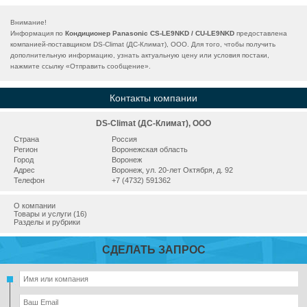
Внимание!
Информация по
Кондиционер Panasonic CS-LE9NKD / CU-LE9NKD
предоставлена
компанией-поставщиком DS-Climat (ДС-Климат), ООО. Для того, чтобы получить
дополнительную информацию, узнать актуальную цену или условия постаки,
нажмите ссылку «
Отправить сообщение
».
Контакты компании
DS-Climat (ДС-Климат), ООО
Страна
Россия
Регион
Воронежская область
Город
Воронеж
Адрес
Воронеж, ул. 20-лет Октября, д. 92
Телефон
+7 (4732) 591362
О компании
Товары и услуги (16)
Разделы и рубрики
СДЕЛАТЬ ЗАПРОС