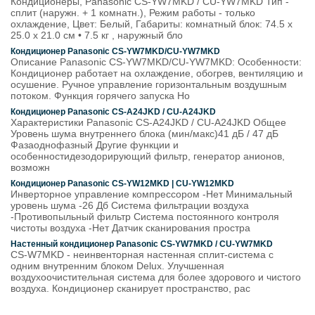
Кондиционеры, Panasonic CS-YW7MKD / CU-YW7MKD Тип -
сплит (наружн. + 1 комнатн.), Режим работы - только
охлаждение, Цвет: Белый, Габариты: комнатный блок: 74.5 x
25.0 x 21.0 см • 7.5 кг , наружный бло
Кондиционер Panasonic CS-YW7MKD/CU-YW7MKD
Описание Panasonic CS-YW7MKD/CU-YW7MKD: Особенности:
Кондиционер работает на охлаждение, обогрев, вентиляцию и
осушение. Ручное управление горизонтальным воздушным
потоком. Функция горячего запуска Ho
Кондиционер Panasonic CS-A24JKD / CU-A24JKD
Характеристики Panasonic CS-A24JKD / CU-A24JKD Общее
Уровень шума внутреннего блока (мин/макс)41 дБ / 47 дБ
Фазаоднофазный Другие функции и
особенностидезодорирующий фильтр, генератор анионов,
возможн
Кондиционер Panasonic CS-YW12MKD | CU-YW12MKD
Инверторное управление компрессором -Нет Минимальный
уровень шума -26 Дб Система фильтрации воздуха
-Противопыльный фильтр Система постоянного контроля
чистоты воздуха -Нет Датчик сканирования простра
Настенный кондиционер Panasonic CS-YW7MKD / CU-YW7MKD
CS-W7MKD - неинвенторная настенная сплит-система с
одним внутренним блоком Delux. Улучшенная
воздухоочистительная система для более здорового и чистого
воздуха. Кондиционер сканирует пространство, рас