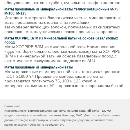
оборудования, котлов, турбин, сушильных шкафов парогене
Маты прошивные из минеральной ваты теплоизоляционные М-75,
М-100, М-125
Исходные материалы Экологически чистые минераловатные
маты прошивные изготовлены из тончайших
взаимопереплетающих волокон, получаемых из силикатных
расплавов металлургических шлаков прошитых капроновы
Маты XOTPIPE ВЛМ из минеральной ваты на основе базальтовых
пород
Маты XOTPIPE ВЛМ из минеральной ваты Наименование
изделия: Вертикально-слоистые(ламельные) маты XOTPIPE
ВЛМ из минеральной ваты на основе базальтовых пород c
синтетическим связующим на подложке из ALU
Маты прошивные из минеральной ваты
Маты прошивные из минеральной ваты теплоизоляционные
ГОСТ 21880-94 Прошивные минераловатные маты
производятся плотностью 75, 100 и 125 кг/куб.м.
минераловатные маты М1 - прошитые стеклоровингом без об
Внимание!
Информация по
Теплоизоляционные маты из минеральной ваты ТЕХ МАТ
предоставлена компанией-поставщиком Максмир, ОАО. Для того, чтобы получить
дополнительную информацию, узнать актуальную цену или условия постаки,
нажмите ссылку «
Отправить сообщение
».