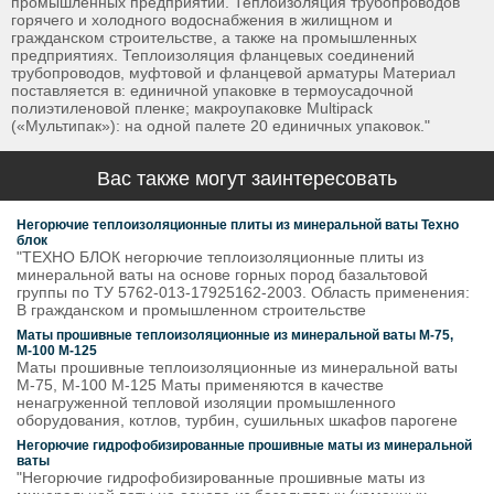
промышленных предприятий. Теплоизоляция трубопроводов
горячего и холодного водоснабжения в жилищном и
гражданском строительстве, а также на промышленных
предприятиях. Теплоизоляция фланцевых соединений
трубопроводов, муфтовой и фланцевой арматуры Материал
поставляется в: единичной упаковке в термоусадочной
полиэтиленовой пленке; макроупаковке Multipack
(«Мультипак»): на одной палете 20 единичных упаковок."
Вас также могут заинтересовать
Негорючие теплоизоляционные плиты из минеральной ваты Техно
блок
"ТЕХНО БЛОК негорючие теплоизоляционные плиты из
минеральной ваты на основе горных пород базальтовой
группы по ТУ 5762-013-17925162-2003. Область применения:
В гражданском и промышленном строительстве
Маты прошивные теплоизоляционные из минеральной ваты М-75,
М-100 М-125
Маты прошивные теплоизоляционные из минеральной ваты
М-75, М-100 М-125 Маты применяются в качестве
ненагруженной тепловой изоляции промышленного
оборудования, котлов, турбин, сушильных шкафов парогене
Негорючие гидрофобизированные прошивные маты из минеральной
ваты
"Негорючие гидрофобизированные прошивные маты из