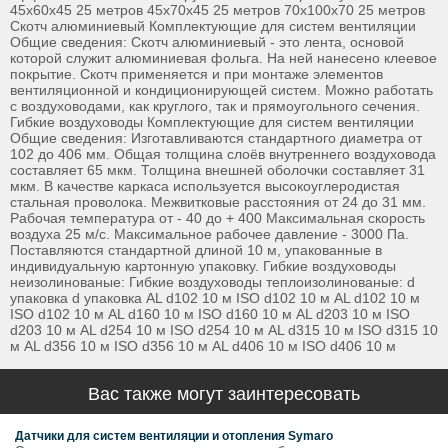
45x60x45 25 метров 45x70x45 25 метров 70x100x70 25 метров
Скотч алюминиевый Комплектующие для систем вентиляции
Общие сведения: Скотч алюминиевый - это лента, основой
которой служит алюминиевая фольга. На ней нанесено клеевое
покрытие. Скотч применяется и при монтаже элементов
вентиляционной и кондиционирующей систем. Можно работать
с воздуховодами, как круглого, так и прямоугольного сечения.
Гибкие воздуховоды Комплектующие для систем вентиляции
Общие сведения: Изготавливаются стандартного диаметра от
102 до 406 мм. Общая толщина слоёв внутреннего воздуховода
составляет 65 мкм. Толщина внешней оболочки составляет 31
мкм. В качестве каркаса используется высокоуглеродистая
стальная проволока. Межвитковые расстояния от 24 до 31 мм.
Рабочая температура от - 40 до + 400 Максимальная скорость
воздуха 25 м/с. Максимальное рабочее давление - 3000 Па.
Поставляются стандартной длиной 10 м, упакованные в
индивидуальную картонную упаковку. Гибкие воздуховоды
неизолинованые: Гибкие воздуховоды теплоизолинованые: d
упаковка d упаковка AL d102 10 м ISO d102 10 м AL d102 10 м
ISO d102 10 м AL d160 10 м ISO d160 10 м AL d203 10 м ISO
d203 10 м AL d254 10 м ISO d254 10 м AL d315 10 м ISO d315 10
м AL d356 10 м ISO d356 10 м AL d406 10 м ISO d406 10 м
Вас также могут заинтересовать
Датчики для систем вентиляции и отопления Symaro