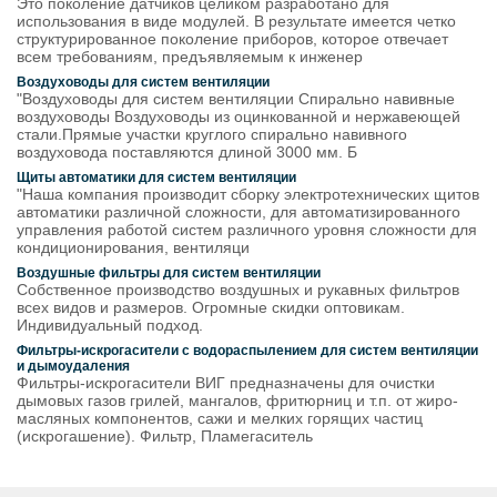
Это поколение датчиков целиком разработано для
использования в виде модулей. В результате имеется четко
структурированное поколение приборов, которое отвечает
всем требованиям, предъявляемым к инженер
Воздуховоды для систем вентиляции
"Воздуховоды для систем вентиляции Спирально навивные
воздуховоды Воздуховоды из оцинкованной и нержавеющей
стали.Прямые участки круглого спирально навивного
воздуховода поставляются длиной 3000 мм. Б
Щиты автоматики для систем вентиляции
"Наша компания производит сборку электротехнических щитов
автоматики различной сложности, для автоматизированного
управления работой систем различного уровня сложности для
кондиционирования, вентиляци
Воздушные фильтры для систем вентиляции
Собственное производство воздушных и рукавных фильтров
всех видов и размеров. Огромные скидки оптовикам.
Индивидуальный подход.
Фильтры-искрогасители с водораспылением для систем вентиляции
и дымоудаления
Фильтры-искрогасители ВИГ предназначены для очистки
дымовых газов грилей, мангалов, фритюрниц и т.п. от жиро-
масляных компонентов, сажи и мелких горящих частиц
(искрогашение). Фильтр, Пламегаситель