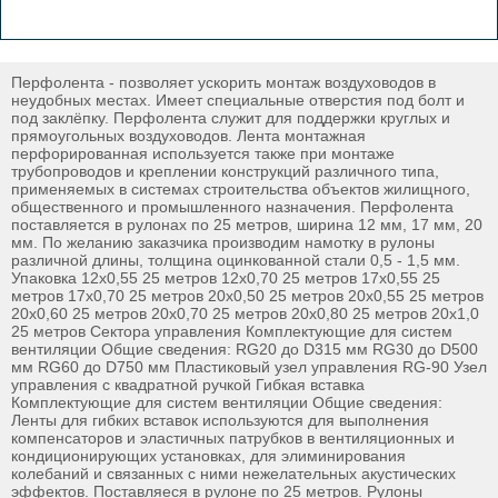
Перфолента - позволяет ускорить монтаж воздуховодов в
неудобных местах. Имеет специальные отверстия под болт и
под заклёпку. Перфолента служит для поддержки круглых и
прямоугольных воздуховодов. Лента монтажная
перфорированная используется также при монтаже
трубопроводов и креплении конструкций различного типа,
применяемых в системах строительства объектов жилищного,
общественного и промышленного назначения. Перфолента
поставляется в рулонах по 25 метров, ширина 12 мм, 17 мм, 20
мм. По желанию заказчика производим намотку в рулоны
различной длины, толщина оцинкованной стали 0,5 - 1,5 мм.
Упаковка 12x0,55 25 метров 12x0,70 25 метров 17x0,55 25
метров 17x0,70 25 метров 20x0,50 25 метров 20x0,55 25 метров
20x0,60 25 метров 20x0,70 25 метров 20x0,80 25 метров 20x1,0
25 метров Сектора управления Комплектующие для систем
вентиляции Общие сведения: RG20 до D315 мм RG30 до D500
мм RG60 до D750 мм Пластиковый узел управления RG-90 Узел
управления с квадратной ручкой Гибкая вставка
Комплектующие для систем вентиляции Общие сведения:
Ленты для гибких вставок используются для выполнения
компенсаторов и эластичных патрубков в вентиляционных и
кондиционирующих установках, для элиминирования
колебаний и связанных с ними нежелательных акустических
эффектов. Поставляеся в рулоне по 25 метров. Рулоны