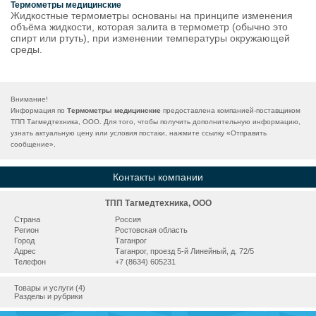
Термометры медицинские
Жидкостные термометры основаны на принципе изменения
объёма жидкости, которая залита в термометр (обычно это
спирт или ртуть), при изменении температуры окружающей
среды.
Внимание!
Информация по
Термометры медицинские
предоставлена компанией-поставщиком
ТПП Тагмедтехника, ООО. Для того, чтобы получить дополнительную информацию,
узнать актуальную цену или условия постаки, нажмите ссылку «
Отправить
сообщение
».
Контакты компании
ТПП Тагмедтехника, ООО
Страна
Россия
Регион
Ростовская область
Город
Таганрог
Адрес
Таганрог, проезд 5-й Линейный, д. 72/5
Телефон
+7 (8634) 605231
Товары и услуги (4)
Разделы и рубрики