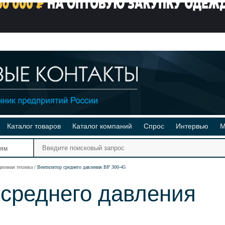
Каталог товаров
Каталог компаний
Спрос
Интервью
М
Ре
иям
Ви
ционная техника
Вентилятор среднего давления ВР 300-45
 среднего давления