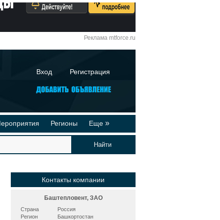
Реклама mtforce.ru
Вход
Регистрация
»
ероприятия
Регионы
Еще
йтинги
Реклама на сайте
део-презентации
Публикации
Контакты компании
Баштепловент, ЗАО
Страна
Россия
Регион
Башкортостан