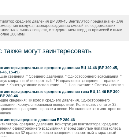
тилятор среднего давления ВР 300-45 Вентилятор предназначен для
емещения воздуха, газопаровоздушных смесей, не содержающих
окнистых и липких веществ, с содержанием твердых примесей и пыли
более 100 мг/м
с также могут заинтересовать
нтиляторы радиальные среднего давления ВЦ 14-46 (ВР 300-45,
0-46, 15-45)
щие сведения: * Среднего давления. * Одностороннего всасывания. *
рпус спиральный поворотный. * Направления вращения — правое и
вое. * Конструктивное исполнение — 1. Назначение: * Системы вентил
нтиляторы радиальные среднего давления типа ВЦ 14-46 ВР 300-
 ВР 280-46
бщие сведения: Низкого и среднего давления. Одностороннего
асывания. Корпус спиральный поворотный. Количество лопаток 32.
правление вращения - правое и левое. Исполнение вентиляторов по
значен
нтиляторы среднего давления ВР 280-46
нтиляторы среднего давления. Конструкция вентилятора: среднего
вления одностороннего всасывания вперед загнутые лопатки колеса
сло лопаток 32 правое и левое вращение поворотный спиральный