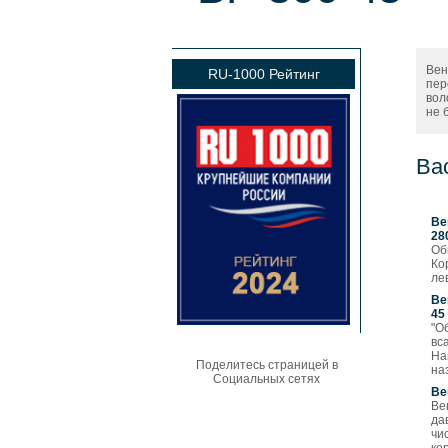
Вен
RU-1000 Рейтинг
пер
вол
не 
Ва
Ве
28
Об
Ко
ле
Ве
45
"О
вс
На
Поделитесь страницей в
на
Социальных сетях
Ве
Ве
да
чи