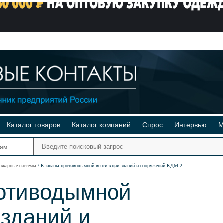
Каталог товаров
Каталог компаний
Спрос
Интервью
М
Ре
иям
Ви
пожарные системы
Клапаны противодымной вентиляции зданий и сооружений КДМ-2
отиводымной
зданий и