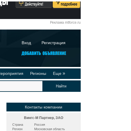
Реклама mtforce.ru
Вход
Регистрация
»
ероприятия
Регионы
Еще
йтинги
Реклама на сайте
део-презентации
Публикации
Контакты компании
Вингс-М Партнер, ЗАО
Страна
Россия
Регион
Московская область