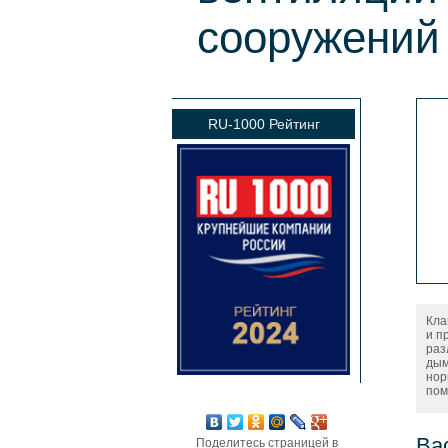
сооружений
RU-1000 Рейтинг
Кла
и п
раз
дым
нор
пом
Ва
Поделитесь страницей в