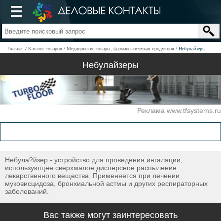
Главная
Каталог товаров
Медицинские товары, фармацевтическая продукция
Небулайзеры
Небулайзеры
Реклама www.tfsystems.ru
Небула?йзер - устройство для проведения ингаляции,
использующее сверхмалое дисперсное распыление
лекарственного вещества. Применяется при лечении
муковисцидоза, бронхиальной астмы и других респираторных
заболеваний.
Вас также могут заинтересовать