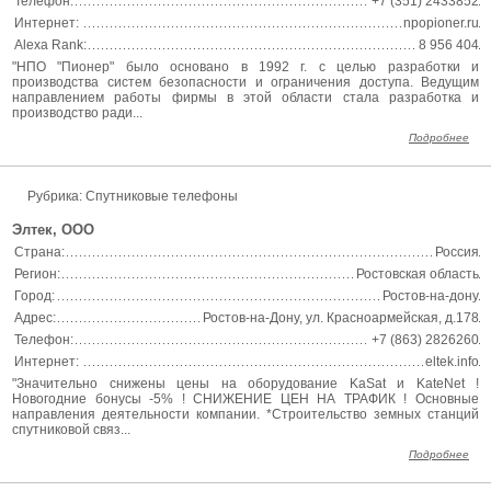
Телефон:
+7 (351) 2433852
Интернет:
npopioner.ru
Alexa Rank:
8 956 404
"НПО "Пионер" было основано в 1992 г. с целью разработки и
производства систем безопасности и ограничения доступа. Ведущим
направлением работы фирмы в этой области стала разработка и
производство ради...
Подробнее
Рубрика: Спутниковые телефоны
Элтек, ООО
Страна:
Россия
Регион:
Ростовская область
Город:
Ростов-на-дону
Адрес:
Ростов-на-Дону, ул. Красноармейская, д.178
Телефон:
+7 (863) 2826260
Интернет:
eltek.info
"Значительно снижены цены на оборудование KaSat и KateNet !
Новогодние бонусы -5% ! СНИЖЕНИЕ ЦЕН НА ТРАФИК ! Основные
направления деятельности компании. *Строительство земных станций
спутниковой связ...
Подробнее