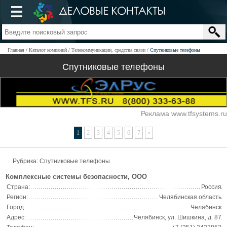
Главная
Каталог компаний
Телекоммуникации, средства связи
Спутниковые телефоны
Спутниковые телефоны
Реклама www.tfsystems.ru
1
2
3
4
5
6
7
»
Рубрика: Спутниковые телефоны
Комплексные системы безопасности, ООО
Страна:
Россия
Регион:
Челябинская область
Город:
Челябинск
Адрес:
Челябинск, ул. Шишкина, д. 87