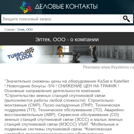
Главная
Элтек, ООО
Элтек, ООО - о компании
Реклама www.tfsystems.ru
"Значительно снижены цены на оборудование KaSat и KateNet
! Новогодние бонусы -5% ! СНИЖЕНИЕ ЦЕН НА ТРАФИК !
Основные направления деятельности компании.
*Строительство земных станций спутниковой связи
(выполняются работы любой сложности): Строительно-
монтажные (СМР); Пуско-наладочные (ПНР); Техническая
поддержка (ТП); Техническое обслуживание (ТО), Аварийно-
восстановительные (АВР); Сервисное обслуживание (СО)
земных станций спутниковой связи (ЗССС) и малых земных
станций спутниковой связи (МЗССС) VSAT. *Мобильные и
подвижные системы спутниковой связи. *Комплексная
настройка телекоммуникационного оборудования,