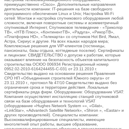
преимущественно «Cisco». Дополнительные направления
деятельности компании: IT-решения на базе свободного
программного обеспечения Linux и Unix; Настройка Wi-Fi
сетей: Монтаж и настройка спутникового оборудования любой
сложности, включая поворотные системы и асимметричный
спутниковый Интернет, Спутниковое телевидение - «Триколор
ТВ», «НТВ Плюс», «КонтинентТВ», «Радуга», «РикорТВ»,
«Платформа HD», «Телекарта» со спутников Hot Bird, Ямал,
Астра, Сириус и другие. На всех языках народов мира;
Комплексные решения для VIP-клиентов (гостиницы,
пансионаты, базы отдыха, коттеджные поселки). Сертификаты
и лицензии: СВИДЕТЕЛЬСТВО о допуске к работам, которые
оказывают влияние на безопасность объектов капитального
строительства ОСЮО 006934 Регистрационный номер
0952.02-2010-6164244455-С-031 от 23.11.2010 г.
Свидетельство выдано на основании решения Правления
СРО НП «Объединения строителей Южного округа» от
23.11.2010 г., протокол № 47/10 Свидетельство выдано без
ограничения срока и территории действия. Локальные
сертификаты ряда фирм. Оборудование: Оборудование VSAT:
Компания осуществляет инсталляцию станций спутниковой
связи на базе оборудования и технологий VSAT
(оборудование «Hughes Network System »», «Gilat»,
«LinkStar», «Advantech Satellite Network», «Shiron », «Eastar» и
других производителей). Специалисты компании:
Высококвалифицированные специалисты, имеющие
многолетний опыт работы, высшее образование,
неоднократно проходившие обучение в специализированных