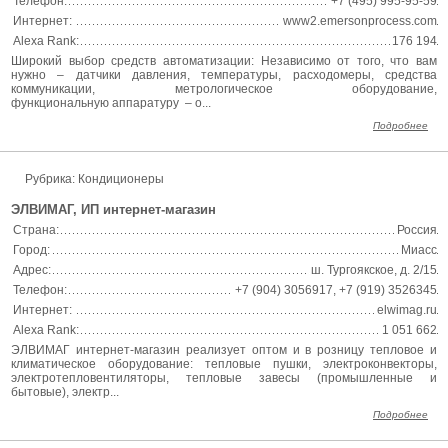
Телефон:
+7 (495) 995-95-59
Интернет:
www2.emersonprocess.com
Alexa Rank:
176 194
Широкий выбор средств автоматизации: Независимо от того, что вам
нужно – датчики давления, температуры, расходомеры, средства
коммуникации, метрологическое оборудование,
функциональную аппаратуру – о...
Подробнее
Рубрика: Кондиционеры
ЭЛВИМАГ, ИП интернет-магазин
Страна:
Россия
Город:
Миасс
Адрес:
ш. Тургоякское, д. 2/15
Телефон:
+7 (904) 3056917, +7 (919) 3526345
Интернет:
elwimag.ru
Alexa Rank:
1 051 662
ЭЛВИМАГ интернет-магазин реализует оптом и в розницу тепловое и
климатическое оборудование: тепловые пушки, электроконвекторы,
электротепловентиляторы, тепловые завесы (промышленные и
бытовые), электр...
Подробнее