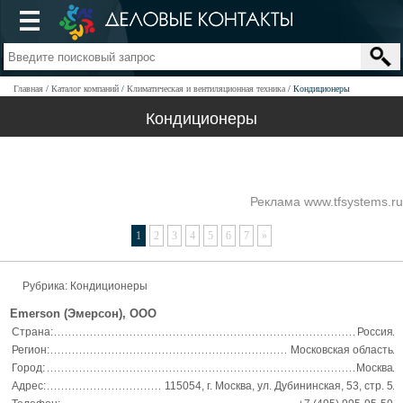
Главная
Каталог компаний
Климатическая и вентиляционная техника
Кондиционеры
Кондиционеры
Реклама www.tfsystems.ru
1
2
3
4
5
6
7
»
Рубрика: Кондиционеры
Emerson (Эмерсон), ООО
Страна:
Россия
Регион:
Московская область
Город:
Москва
Адрес:
115054, г. Москва, ул. Дубининская, 53, стр. 5