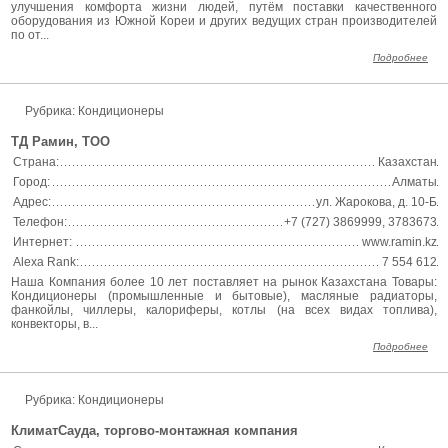
улучшения комфорта жизни людей, путём поставки качественного
оборудования из Южной Кореи и других ведущих стран производителей
по от...
Подробнее
Рубрика: Кондиционеры
ТД Рамин, TOO
Страна:
Казахстан
Город:
Алматы
Адрес:
ул. Жарокова, д. 10-Б
Телефон:
+7 (727) 3869999, 3783673
Интернет:
www.ramin.kz
Alexa Rank:
7 554 612
Наша Компания более 10 лет поставляет на рынок Казахстана Товары:
Кондиционеры (промышленные и бытовые), масляные радиаторы,
фанкойлы, чиллеры, калориферы, котлы (на всех видах топлива),
конвекторы, в...
Подробнее
Рубрика: Кондиционеры
КлиматСауда, торгово-монтажная компания