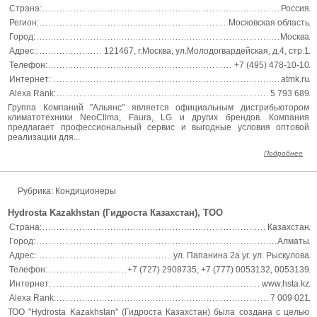
Страна:
Россия
Регион:
Московская область
Город:
Москва
Адрес:
121467, г.Москва, ул.Молодогвардейская, д.4, стр.1
Телефон:
+7 (495) 478-10-10
Интернет:
atmk.ru
Alexa Rank:
5 793 689
Группа Компаний "Альянс" является официальным дистрибьютором
климатотехники NeoClima, Faura, LG и других брендов. Компания
предлагает профессиональный сервис и выгодные условия оптовой
реализации для...
Подробнее
Рубрика: Кондиционеры
Hydrosta Kazakhstan (Гидроста Казахстан), ТОО
Страна:
Казахстан
Город:
Алматы
Адрес:
ул. Папанина 2а уг. ул. Рыскулова
Телефон:
+7 (727) 2908735, +7 (777) 0053132, 0053139
Интернет:
www.hsta.kz
Alexa Rank:
7 009 021
ТОО "Hydrosta Kazakhstan" (Гидроста Казахстан) была создана с целью