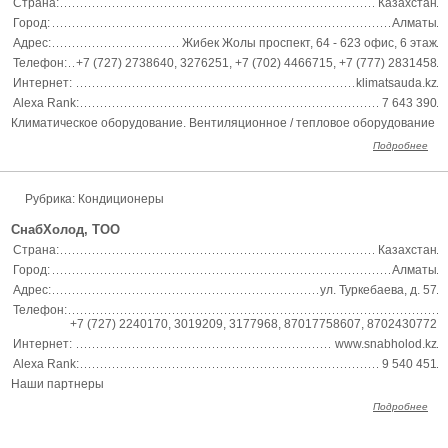
Страна:
Казахстан
Город:
Алматы
Адрес:
Жибек Жолы проспект, 64 - 623 офис, 6 этаж
Телефон:
+7 (727) 2738640, 3276251, +7 (702) 4466715, +7 (777) 2831458
Интернет:
klimatsauda.kz
Alexa Rank:
7 643 390
Климатическое оборудование. Вентиляционное / тепловое оборудование
Подробнее
Рубрика: Кондиционеры
СнабХолод, ТОО
Страна:
Казахстан
Город:
Алматы
Адрес:
ул. Туркебаева, д. 57
Телефон:
+7 (727) 2240170, 3019209, 3177968, 87017758607, 8702430772
Интернет:
www.snabholod.kz
Alexa Rank:
9 540 451
Наши партнеры
Подробнее