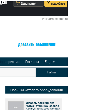
Реклама mtforce.ru
Вход
Регистрация
»
ероприятия
Регионы
Еще
йтинги
Реклама на сайте
део-презентации
Публикации
Новинки каталога оборудования
Дюбель для гипрока
"Driva" стальной сверло
Артикул: NA001367 Оптовая