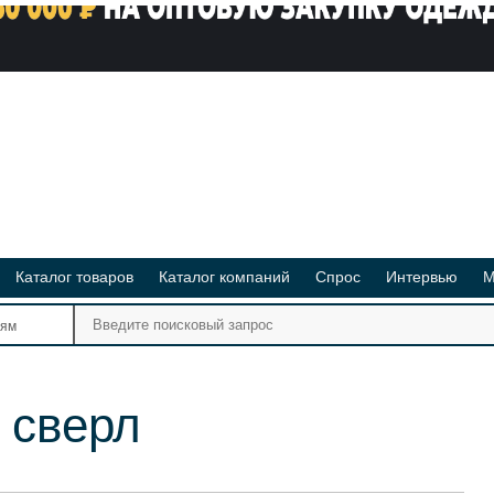
Каталог товаров
Каталог компаний
Спрос
Интервью
М
Ре
иям
Ви
 сверл