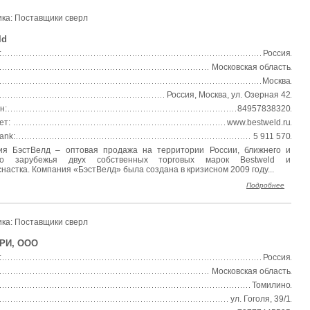
ка: Поставщики сверл
ld
:
Россия
Московская область
Москва
Россия, Москва, ул. Озерная 42
н:
84957838320
ет:
www.bestweld.ru
ank:
5 911 570
ия БэстВелд – оптовая продажа на территории России, ближнего и
го зарубежья двух собственных торговых марок Bestweld и
астка. Компания «БэстВелд» была создана в кризисном 2009 году...
Подробнее
ка: Поставщики сверл
РИ, ООО
:
Россия
Московская область
Томилино
ул. Гоголя, 39/1