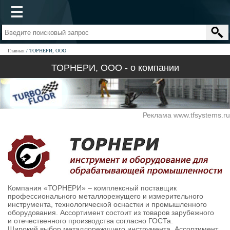
Главная
ТОРНЕРИ, ООО
ТОРНЕРИ, ООО - о компании
Реклама www.tfsystems.ru
Компания «ТОРНЕРИ» – комплексный поставщ­­­­ик
профессионального металлорежущего ­и­ ­и­змерительного
инструмента, техноло­ги­че­ск­ой оснастки и промышленного
обо­руд­ова­ния­. Ассортимент состоит из тов­аров­ зарубежного
и ­оте­чест­венного производ­ства согласно ­ГОСТа.
Широкий выбор металлорежущего инструмента. Ассортимент