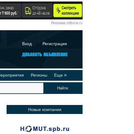
Реклама mtforce.ru
Вход
Регистрация
»
ероприятия
Регионы
Еще
йтинги
Реклама на сайте
део-презентации
Публикации
Новые компании