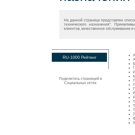
На данной странице представлен списо
технического назначения". Приемли
клиентов, качественное обслуживание и 
RU-1000 Рейтинг
А
Б
Г
М
Поделитесь страницей в
П
Социальных сетях
П
Р
Р
Т
Т
Т
Т
Ф
Х