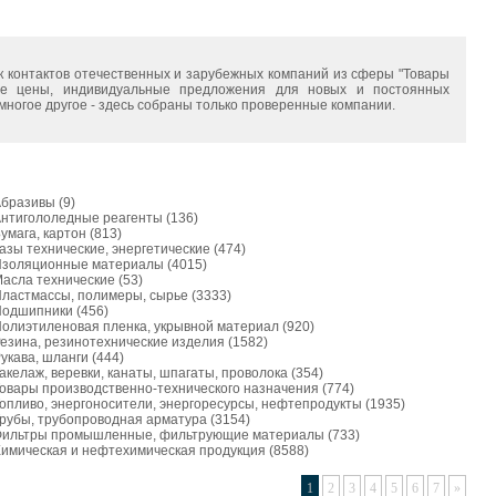
к контактов отечественных и зарубежных компаний из сферы "Товары
мые цены, индивидуальные предложения для новых и постоянных
многое другое - здесь собраны только проверенные компании.
Абразивы
(9)
нтигололедные реагенты
(136)
умага, картон
(813)
азы технические, энергетические
(474)
Изоляционные материалы
(4015)
асла технические
(53)
ластмассы, полимеры, сырье
(3333)
Подшипники
(456)
олиэтиленовая пленка, укрывной материал
(920)
езина, резинотехнические изделия
(1582)
укава, шланги
(444)
акелаж, веревки, канаты, шпагаты, проволока
(354)
овары производственно-технического назначения
(774)
опливо, энергоносители, энергоресурсы, нефтепродукты
(1935)
рубы, трубопроводная арматура
(3154)
ильтры промышленные, фильтрующие материалы
(733)
имическая и нефтехимическая продукция
(8588)
1
2
3
4
5
6
7
»