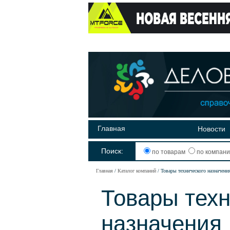
Главная
Новости
Поиск:
по товарам
по компан
Главная
Каталог компаний
Товары технического назначени
Товары техн
назначения