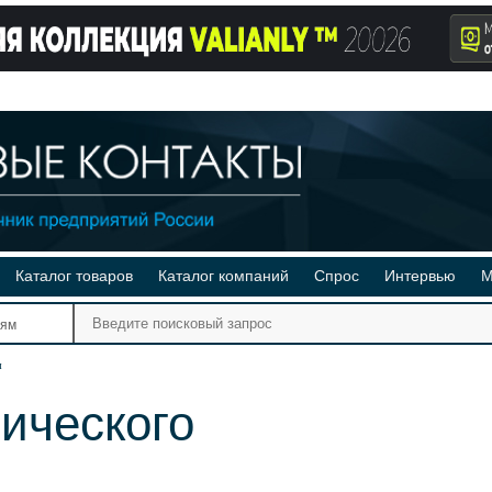
Каталог товаров
Каталог компаний
Спрос
Интервью
М
Ре
иям
Ви
я
ического