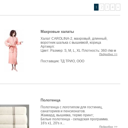
1
2
3
4
»
Махровые халаты
Халат CAROLINA-2, махровый, длинный,
воротник шалька с вышивкой, корица
Артикул:
Цвет: Размер: S, M, L, XL Плотность: 360 г/кв м
Подробно >>
Поставщик:
ТД ТРИО, ООО
Полотенца
Полотенца с логотипом для гостиниц,
санаториев и пенсионатов.
Жаккард, вышивка, термо принт;
Белые полотенца - складская программа.
16's x1, 20's x...
Подробно >>