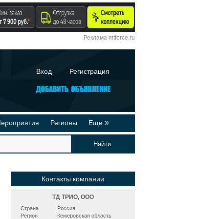
Реклама mtforce.ru
Вход
Регистрация
»
ероприятия
Регионы
Еще
йтинги
Реклама на сайте
део-презентации
Публикации
Контакты компании
ТД ТРИО, ООО
Страна
Россия
Регион
Кемеровская область