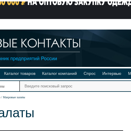
Каталог товаров
Каталог компаний
Спрос
Интервью
М
Ре
иям
Ви
и
Махровые халаты
алаты