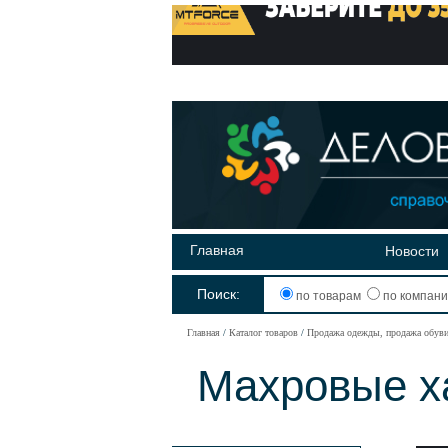
Главная
Новости
Поиск:
по товарам
по компан
Главная
Каталог товаров
Продажа одежды, продажа обув
Махровые х