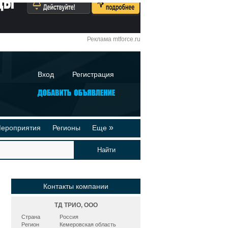
Реклама mtforce.ru
Вход
Регистрация
»
ероприятия
Регионы
Еще
йтинги
Реклама на сайте
део-презентации
Публикации
Контакты компании
ТД ТРИО, ООО
Страна
Россия
Регион
Кемеровская область