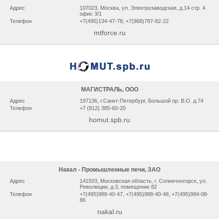
Адрес
107023, Москва, ул. Электрозаводская, д.14 стр. 4
офис 3/1
Телефон
+7(495)134-47-78; +7(968)787-82-22
mtforce.ru
МАГИСТРАЛЬ, ООО
Адрес
197136, г.Санкт-Петербург, Большой пр. В.О. д.74
Телефон
+7 (812) 385-60-20
homut.spb.ru
Накал - Промышленные печи, ЗАО
Адрес
141503, Мocкoвcкaя oблacть, г. Сoлнeчнoгopcк, ул.
Рeвoлюции, д.3, помещение 82
Телефон
+7(495)988-40-47, +7(495)988-40-48, +7(495)994-08-
86
nakal.ru