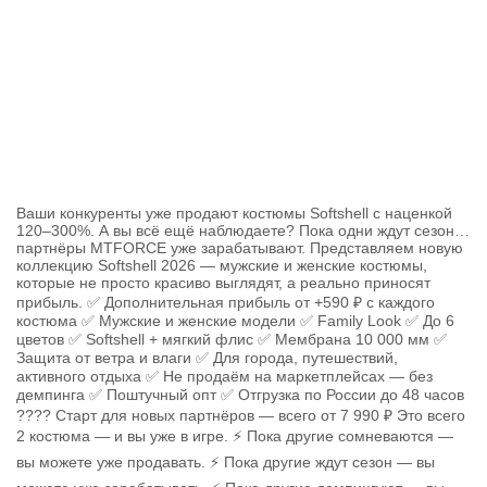
Ваши конкуренты уже продают костюмы Softshell с наценкой
120–300%. А вы всё ещё наблюдаете? Пока одни ждут сезон…
партнёры MTFORCE уже зарабатывают. Представляем новую
коллекцию Softshell 2026 — мужские и женские костюмы,
которые не просто красиво выглядят, а реально приносят
прибыль. ✅ Дополнительная прибыль от +590 ₽ с каждого
костюма ✅ Мужские и женские модели ✅ Family Look ✅ До 6
цветов ✅ Softshell + мягкий флис ✅ Мембрана 10 000 мм ✅
Защита от ветра и влаги ✅ Для города, путешествий,
активного отдыха ✅ Не продаём на маркетплейсах — без
демпинга ✅ Поштучный опт ✅ Отгрузка по России до 48 часов
???? Старт для новых партнёров — всего от 7 990 ₽ Это всего
2 костюма — и вы уже в игре. ⚡ Пока другие сомневаются —
вы можете уже продавать. ⚡ Пока другие ждут сезон — вы